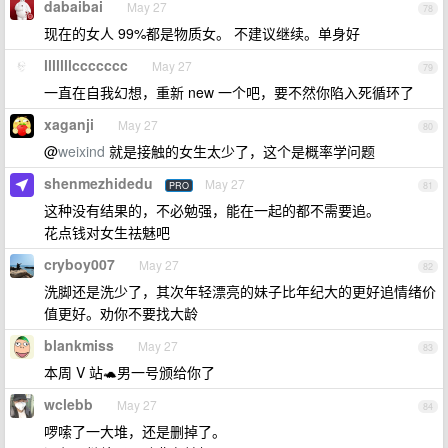
dabaibai
May 27
78
现在的女人 99%都是物质女。 不建议继续。单身好
lllllllccccccc
May 27
79
一直在自我幻想，重新 new 一个吧，要不然你陷入死循环了
xaganji
May 27
80
@
weixind
就是接触的女生太少了，这个是概率学问题
shenmezhidedu
May 27
PRO
81
这种没有结果的，不必勉强，能在一起的都不需要追。
花点钱对女生祛魅吧
cryboy007
May 27
82
洗脚还是洗少了，其次年轻漂亮的妹子比年纪大的更好追情绪价
值更好。劝你不要找大龄
blankmiss
May 27
83
本周 V 站🐢男一号颁给你了
wclebb
May 27
84
啰嗦了一大堆，还是删掉了。