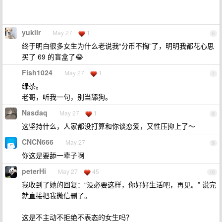
yukiir
May 27
1
6
终于明白很多女生为什么老说我“分币不掏”了，明明我都花心思
买了 69 的盲盒了😂
Fish1024
May 27
1
7
绿茶。
老哥，听我一句，别当舔狗。
Nasdaq
May 27
1
8
这坚持什么，人家都没打算和你谈恋爱，又性压抑上了～
CNCN666
May 27
9
你这是要舔一辈子啊
peterHi
May 27
45
10
我收到了她的回复：“没必要这样，你好好生活吧，再见。” 说完
就直接把我微信删了。
这是不主动不拒绝不表态的女生吗？