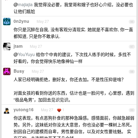
@
majiajia
我觉得没必要，我堂哥和嫂子也好心介绍，没必要也
让他们尴尬
0n2ynu
May 27
96
你只是沉醉在自我, 没有客观分清现实. 她就是不喜欢你, 你一直
都知道, 只是你不敢承认.
jtam
May 27
97
@
YouYuyu
给你个中肯的建议，下次找人练手的时候，多找不
好看的，你会觉得快乐地像神仙一样
Busy
May 27
98
人家已经明确拒绝，删好友，你还去加。不是性压抑是啥？
对面女孩的看到你送的东西，估计也是一脸问号，心里想，遇到
“极品龟男”，加回去见识见识。
yutong16
May 27
1
99
你这表现，有点恶狗扑食的那种急躁感。感情面前，你越急越弱
势。另外，这妹纸对你没太大意思，你也没必要一棵树上吊死。
别因自己的建模而自卑，男性要自信，以及对女性要祛魅。 实
在压抑，去洗脚也花不了几个钱。