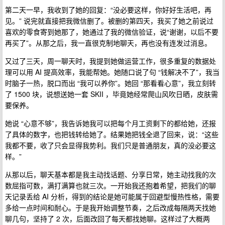
第二天一早，我收到了她的回复：“没必要这样，你好好生活吧，再
见。” 说完就直接把我微信删了。被删的第四天，我买了她之前说过
喜欢的零食寄到她那了，她通过了我的微信验证，说“谢谢，以后不要
再买了”。从那之后，我一直很克制地聊天，再也没有连发过消息。
又过了三天，周一聊天时，我提到她做运营工作，很多重复的数据处
理可以用 AI 提高效率，我能帮她。她随口说了句 “钱解决不了”，我当
时脑子一热，脱口而出 “我可以养你”。她回 “那看看心意”，我立刻转
了 1500 块，说想送她一套 SKII ，毕竟她经常爬山风吹日晒，皮肤需
要保养。
她说 “心意不够”，我告诉她我可以把每个月工资剩下的都给她，还报
了具体的数字，也把钱转给她了。结果她把钱全退了回来，说：“这些
我都不要，收了只会显得我势利。我们只是普通朋友，真的没必要这
样。”
从那以后，聊天基本都是我主动找话题、分享日常，她主动找我的次
数屈指可数，满打满算也就三次。一开始我还抱着希望，把我们的聊
天记录丢给 AI 分析，得到的结论是她可能属于回避型慢热性格，需要
多给一点时间和耐心。于是我开始调整节奏，之后改成每隔两天找她
聊几句，坚持了 2 次，后面改回了每天都找她聊。这样过了大概两