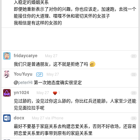
入稳定的婚姻关系
即便她重新表示了对你的兴趣，你也应该走，加速跑，去找一个
能接住你的大道理、喋喋不休和密切关怀的女孩子
我相信是有这样的女孩的
fridaycatye
May 27
21
我们只是普通朋友，这不就是拒绝了吗
YouYuyu
May 27
OP
22
@
peterHi
第一次她态度确实很坚定
yn1024
May 27
1
23
见过舔的，没见过你这么舔的，你比红兵还能舔，人家至少还能
见见面拉拉手呢
docx
May 27 via iPhone
24
最好不要基于家庭关系去构建恋爱关系，否则不好收场，还容易
把恋爱关系里的事带到原有的家庭关系里