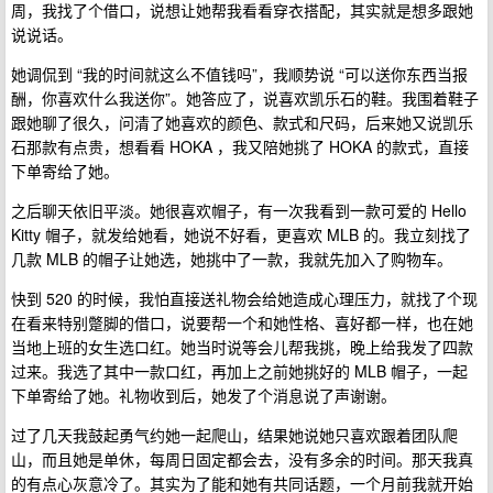
周，我找了个借口，说想让她帮我看看穿衣搭配，其实就是想多跟她
说说话。
她调侃到 “我的时间就这么不值钱吗”，我顺势说 “可以送你东西当报
酬，你喜欢什么我送你”。她答应了，说喜欢凯乐石的鞋。我围着鞋子
跟她聊了很久，问清了她喜欢的颜色、款式和尺码，后来她又说凯乐
石那款有点贵，想看看 HOKA ，我又陪她挑了 HOKA 的款式，直接
下单寄给了她。
之后聊天依旧平淡。她很喜欢帽子，有一次我看到一款可爱的 Hello
Kitty 帽子，就发给她看，她说不好看，更喜欢 MLB 的。我立刻找了
几款 MLB 的帽子让她选，她挑中了一款，我就先加入了购物车。
快到 520 的时候，我怕直接送礼物会给她造成心理压力，就找了个现
在看来特别蹩脚的借口，说要帮一个和她性格、喜好都一样，也在她
当地上班的女生选口红。她当时说等会儿帮我挑，晚上给我发了四款
过来。我选了其中一款口红，再加上之前她挑好的 MLB 帽子，一起
下单寄给了她。礼物收到后，她发了个消息说了声谢谢。
过了几天我鼓起勇气约她一起爬山，结果她说她只喜欢跟着团队爬
山，而且她是单休，每周日固定都会去，没有多余的时间。那天我真
的有点心灰意冷了。其实为了能和她有共同话题，一个月前我就开始