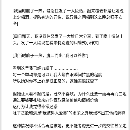
[我当时脑子一热，没忍住发了一大段话，翻来覆去都是让她晚
上少喝酒、提防身边的异性，说异性之间喝到这么晚总归不安
全]
[周日那天，我没忍住又发了一大堆日常分享，到了晚上情绪上
头，发了一大段现在看来特别蠢的纠缠式小作文]
[我当时脑子一热，脱口而出 “我可以养你”]
看到这里我已经力竭了………………
每一个举动都是可以让我大翻白眼瞬间拉黑的程度
所以她对你不上心是很正常的，这确实很踩雷了
但她让人看不起的是，既然不喜欢，为什么还要一而再再而三地
通过要钱要礼物来向你索取经济价值和情绪价值
这行为让我觉得非常迷惑
除了贪欲和满足“我被男人爱慕”的虚荣之外我想不出其他的解释
这种情况你不适合再追求她，更不能考虑更进一步的交往甚至走