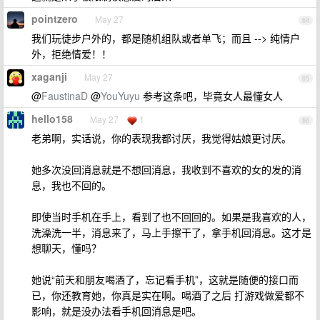
pointzero
May 27
64
我们玩徒步户外的，都是随机组队或者单飞；而且 --> 纯情户
外，拒绝情爱！！
xaganji
May 27
65
@
FaustinaD
@
YouYuyu
参考这条吧，毕竟女人最懂女人
hello158
May 27
1
66
老弟啊，实话说，你的表现我都讨厌，我觉得姑娘更讨厌。
她多次没回消息就是不想回消息，我收到不喜欢的女的发的消
息，我也不回的。
即使当时手机在手上，看到了也不回回的。如果是我喜欢的人，
洗澡洗一半，消息来了，马上手擦干了，拿手机回消息。这才是
想聊天，懂吗？
她说“前天和朋友喝酒了，忘记看手机”，这就是随便的接口而
已，你还教育她，你真是实在啊。喝酒了之后 打游戏做爱都不
影响，就是没办法看手机回消息是吧。