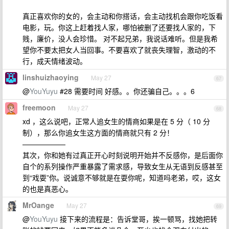
真正喜欢你的女的，会主动和你搭话，会主动找机会跟你吃饭看
电影，玩。你这上赶着找人家，哪怕被删了还要找人家的，下
贱，廉价，没人会珍惜。 对不起兄弟，我说话难听。但是我希
望你不要太把女人当回事。不要喜欢了就丧失理智，激动的不
行，成天情绪波动。
linshuizhaoying
May 27
67
@
YouYuyu
#28 需要时间 好感。。你还骗自己。。。6
freemoon
May 27
68
xd ，这么说吧，正常人追女生的情商如果是在 5 分（ 10 分
制），那么你追女生这方面的情商就只有 2 分！
——————
其次，你和她有过真正开心时刻说明开始并不反感你，是后面你
自个的系列操作严重暴露了需求感，导致女生从无语到反感甚至
到“戏耍”你。说诚意不够就是在耍你呢，知道吗老弟，哎，这女
的也是真恶心。
MrOange
May 27
69
@
YouYuyu
接下来的流程是：告诉堂哥，挨一顿骂，找她把转