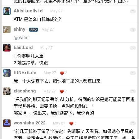
账的钱要回来。如果不能多谈几个，至少也找个双向付出的。
Aitisikuoliv1d
May 27
70
ATM 是怎么自我炼成的？
shiny
May 27
PRO
71
/go/atm
EastLord
May 27
72
1.你爹味儿太重
2.她是绿茶，快跑
tftNExtLife
May 27
2
73
我一个大调查下去，把你脑子里的水都查出来
xiaosheng
May 27
7
74
"把我们的聊天记录丢给 AI 分析，得到的结论是她可能属于回避
型慢热性格，需要多给一点时间和耐心。"
哪家 AI ，说出来，我们避雷下，我说真的
woshishui2022
May 27
5
75
“前几天我终于做了个决定：先断联 7 天看看。如果她心里真的
有我，肯定会主动找我的。今天已经是断联的第四天了，她一条