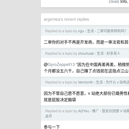
Deals
info,
argentea's recent replies
Replied to a topic by
ngu
生活
二审可能有转机吗？
›
›
二审你的对手不再是开发商，而是一审法官和其
Replied to a topic by
zhouhuab
生活
好多苦人
›
›
@
GyroZeppeli13
“因为在中国再差再差，稍微
个月都没五六千，自己赚了点钱就在这指点江山
Replied to a topic by
Vermonth
生活
为什么 v 站
›
›
因为不管自己愿不愿意，v 站绝大部份已婚男
就是屁股决定脑袋
Replied to a topic by
Ai2You
推广
智友社回馈 V 站
›
›
品号
参与一下