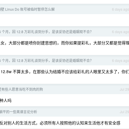
隔壁 Linux Do 账号被临时暂停怎么解
6 days ag
4 个月，因 12.8 万彩礼谈到分手，是该妥协还是婚姻观不合？
6 days ag
处女，大部分都是喷你封建思想的，而你如果提彩礼，大部分又都是觉得
4 个月，因 12.8 万彩礼谈到分手，是该妥协还是婚姻观不合？
6 days ag
12.8w 不算太多，在那些认为结婚不应该给彩礼的人眼里又太多了，你
里有些人愿意当吃不到肉的狗
Jul 2
种人吗
躺平的一些离谱言论分析
Jul 2
反对别人的生活方式，必须所有人按照他的认知来生活他才有安全感