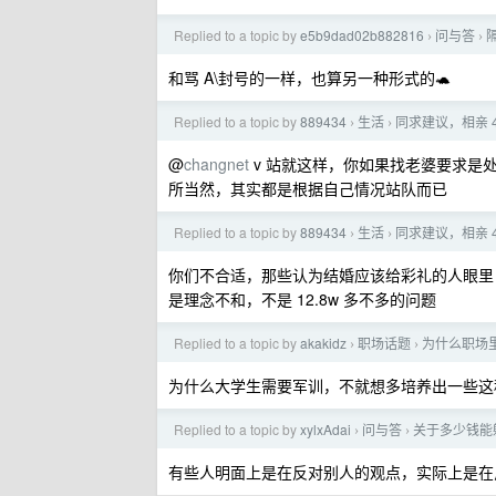
Replied to a topic by
e5b9dad02b882816
问与答
›
›
和骂 A\封号的一样，也算另一种形式的🐢
Replied to a topic by
889434
生活
同求建议，相亲 
›
›
@
changnet
v 站就这样，你如果找老婆要求是
所当然，其实都是根据自己情况站队而已
Replied to a topic by
889434
生活
同求建议，相亲 
›
›
你们不合适，那些认为结婚应该给彩礼的人眼里 
是理念不和，不是 12.8w 多不多的问题
Replied to a topic by
akakidz
职场话题
为什么职场
›
›
为什么大学生需要军训，不就想多培养出一些这
Replied to a topic by
xylxAdai
问与答
关于多少钱能
›
›
有些人明面上是在反对别人的观点，实际上是在