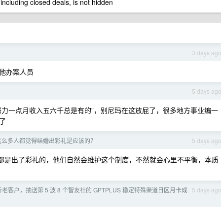
 including closed deals, is not hidden
3 days ag
他办案人员
5 days ag
努力一点月收入五六千总是有的”，别尼玛在这放屁了，很多地方事业编一
了
有这么多人都觉得结婚出彩礼是应该的？
5 days ag
性都是出了彩礼的，他们自然会维护这个制度，不然就会心里不平衡，本质
新老客户，抽送第 5 波 8 个智友社的 GPTPLUS 稳定特殊渠道日区月卡成
5 days ag