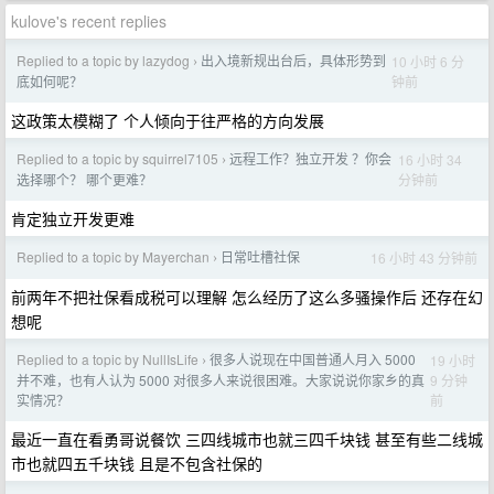
kulove's recent replies
Replied to a topic by lazydog
出入境新规出台后，具体形势到
10 小时 6 分
›
钟前
底如何呢？
这政策太模糊了 个人倾向于往严格的方向发展
Replied to a topic by squirrel7105
远程工作？独立开发 ？你会
16 小时 34
›
分钟前
选择哪个？ 哪个更难？
肯定独立开发更难
Replied to a topic by Mayerchan
日常吐槽社保
16 小时 43 分钟前
›
前两年不把社保看成税可以理解 怎么经历了这么多骚操作后 还存在幻
想呢
Replied to a topic by NullIsLife
很多人说现在中国普通人月入 5000
19 小时
›
9 分钟
并不难，也有人认为 5000 对很多人来说很困难。大家说说你家乡的真
前
实情况？
最近一直在看勇哥说餐饮 三四线城市也就三四千块钱 甚至有些二线城
市也就四五千块钱 且是不包含社保的