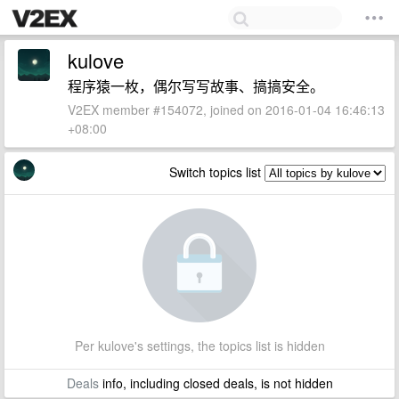
kulove
程序猿一枚，偶尔写写故事、搞搞安全。
V2EX member #154072, joined on 2016-01-04 16:46:13
+08:00
Switch topics list
Per kulove's settings, the topics list is hidden
Deals
info, including closed deals, is not hidden