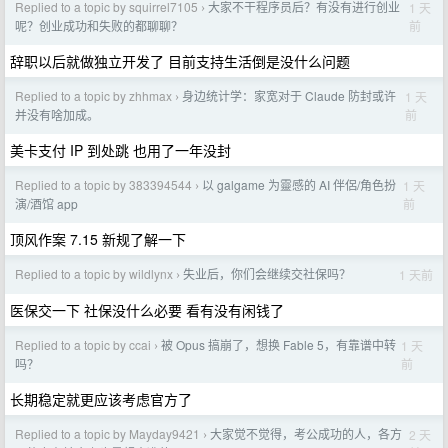
Replied to a topic by squirrel7105
大家不干程序员后？有没有进行创业
1 天
›
前
呢？创业成功和失败的都聊聊？
辞职以后就做独立开发了 目前支持生活倒是没什么问题
Replied to a topic by zhhmax
身边统计学：家宽对于 Claude 防封或许
1 天
›
前
并没有啥加成。
美卡支付 IP 到处跳 也用了一年没封
Replied to a topic by 383394544
以 galgame 为靈感的 AI 伴侶/角色扮
1 天
›
前
演/酒馆 app
顶风作案 7.15 新规了解一下
Replied to a topic by wildlynx
失业后，你们会继续交社保吗？
1 天前
›
医保交一下 社保没什么必要 看有没有闲钱了
Replied to a topic by ccai
被 Opus 搞崩了，想换 Fable 5，有靠谱中转
1 天
›
前
吗？
长期稳定就更应该考虑官方了
Replied to a topic by Mayday9421
大家觉不觉得，考公成功的人，各方
2 天
›