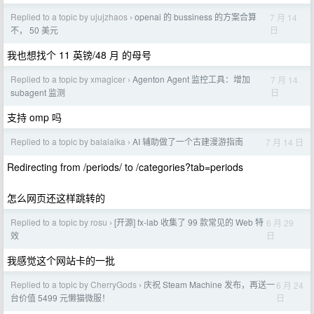
Replied to a topic by ujujzhaos
openai 的 bussiness 的方案合算
7 月 14
›
日
不， 50 美元
我也想找个 11 英镑/48 月 的母号
Replied to a topic by xmagicer
Agenton Agent 监控工具：增加
7 月 14
›
日
subagent 监测
支持 omp 吗
Replied to a topic by balalaika
AI 辅助做了一个古建漫游指南
7 月 14 日
›
Redirecting from /periods/ to /categories?tab=periods
怎么网页还这样跳转的
Replied to a topic by rosu
[开源] fx-lab 收集了 99 款常见的 Web 特
6 月 29
›
日
效
我感觉这个网站卡的一批
Replied to a topic by CherryGods
庆祝 Steam Machine 发布，再送一
6 月 24
›
日
台价值 5499 元懒猫微服！