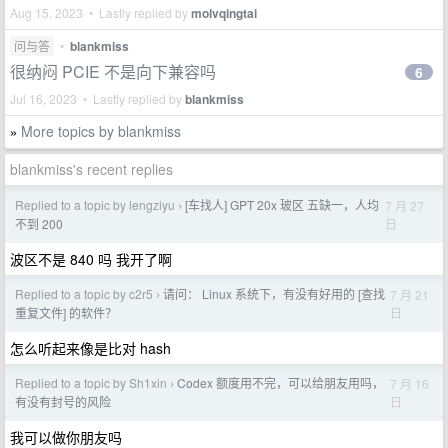
Aug 15, 2023 • Lastly replied by
molvqingtai
问与答
•
blankmiss
很纳闷 PCIE 不是向下兼容吗
6
Jul 16, 2023 • Lastly replied by
blankmiss
More topics by blankmiss
»
blankmiss's recent replies
Replied to a topic by lengziyu
[车找人] GPT 20x 玻区 五缺一，人均
7 月 27
›
日
不到 200
波区不是 840 吗 我开了啊
Replied to a topic by c2r5
请问： Linux 系统下，有没有好用的 [查找
7 月 21
›
日
重复文件] 的软件？
怎么听起来像是比对 hash
Replied to a topic by Sh1xin
Codex 额度用不完，可以给朋友用吗，
7 月 16
›
日
有没有封号的风险
我可以做你朋友吗