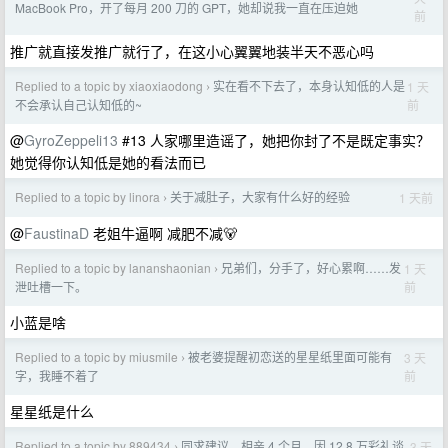
MacBook Pro，开了每月 200 刀的 GPT，她却说我一直在压迫她
前
推广就直接发推广就行了，在这小心翼翼地装半天不恶心吗
Replied to a topic by xiaoxiaodong
实在看不下去了，本身认知低的人是
1 天
›
前
不会承认自己认知低的~
@
GyroZeppeli13
#13 人家哪里造谣了，她把你封了不是既定事实？
她觉得你认知低是她的看法而已
Replied to a topic by linora
关于减肚子，大家有什么好的经验
1 天前
›
@
FaustinaD
老姐牛逼啊 减肥不减🐻
Replied to a topic by lananshaonian
兄弟们，分手了，好心累啊……发
1 天
›
前
泄吐槽一下。
小蓝是啥
Replied to a topic by miusmile
被老婆提醒初恋送的星星纸里面可能有
3 天
›
前
字，我睡不着了
星星纸是什么
Replied to a topic by 889434
同求建议，相亲 4 个月，因 12.8 万彩礼谈
3 天
›