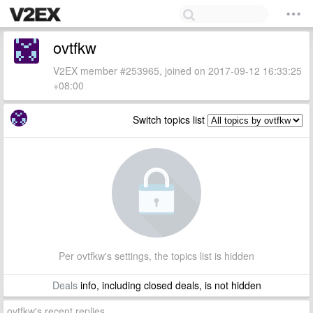
ovtfkw
V2EX member #253965, joined on 2017-09-12 16:33:25
+08:00
Switch topics list
Per ovtfkw's settings, the topics list is hidden
Deals
info, including closed deals, is not hidden
ovtfkw's recent replies