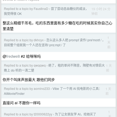
Replied to a topic by FaustinaD
尝了尝动态血糖仪的咸淡，
19 小时 24 分
›
钟前
我觉得很 OK
整这么精细干吊毛，吃的东西里面有多少糖在吃的时候其实你自己心
里清楚
1
Replied to a topic by dkhcyx
怎么这么多人把 prompt 读作/ prəˈmoʊt / ，
›
天
目前整个组就我一个人还在坚持/ prɑːmpt / 了
前
@
fredweili
#2 给咪咪吗
Replied to a topic by qwqqwq
绝了，租的单间不隔音，隔壁有对情侣大
1 天
›
前
晚上 do 听的一清二楚
你开个叫床声放最大 跟他们同步
Replied to a topic by aomino233
Vibe 了一个用 AI 找电影的小工具：
1 天
›
前
AiMovieFinder
直接问 ai 不跟你一样吗
1
Replied to a topic by t20000622yy
为了让女朋友学 AI，给她买了
›
天