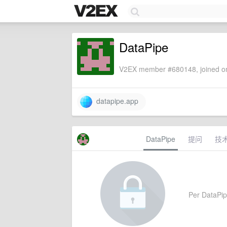
DataPipe
V2EX member #680148, joined on
datapipe.app
DataPipe
提问
技
Per DataPipe