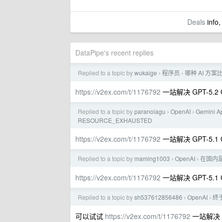
Deals
info,
DataPipe's recent replies
Replied to a topic by
wukaige
程序员
哪种 AI 方案
›
›
https://v2ex.com/t/1176792
一站解决 GPT-5.2 G
Replied to a topic by
paranoiagu
OpenAI
Gemin
›
›
RESOURCE_EXHAUSTED
https://v2ex.com/t/1176792
一站解决 GPT-5.1 Ge
Replied to a topic by
maming1003
OpenAI
在国内是
›
›
https://v2ex.com/t/1176792
一站解决 GPT-5.1 G
Replied to a topic by
sh537612856486
OpenAI
终于
›
›
可以试试
https://v2ex.com/t/1176792
一站解决 GPT