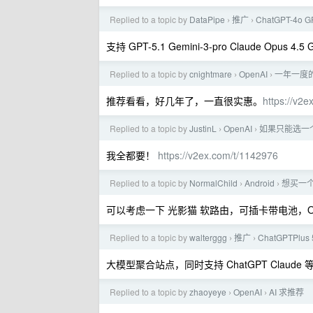
Replied to a topic by
DataPipe
推广
ChatGPT-4o G
›
›
支持 GPT-5.1 Gemini-3-pro Claude Opus 4
Replied to a topic by
cnightmare
OpenAI
一年一度的
›
›
推荐看看，好几年了，一直很实惠。
https://v2
Replied to a topic by
JustinL
OpenAI
如果只能选一个
›
›
我全都要！
https://v2ex.com/t/1142976
Replied to a topic by
NormalChild
Android
想买一
›
›
可以考虑一下 光影猫 软路由，可插卡带电池，O
Replied to a topic by
walterggg
推广
ChatGPTPlu
›
›
大模型聚合站点，同时支持 ChatGPT Claude
Replied to a topic by
zhaoyeye
OpenAI
AI 求推荐
›
›