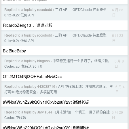
Replied to a topic by rocododd
二狗 API｜ GPT/Claude 纯血模型
6 月 23
›
日
0.1x~0.2x 低价 API
RicardoZeng13 ，谢谢老板
Replied to a topic by rocododd
二狗 API｜ GPT/Claude 纯血模型
6 月 23
›
日
0.1x~0.2x 低价 API
BigBlueBaby
Replied to a topic by bingoso
中转稳定运行一个多月了，继续拉新，
6 月 8
›
日
Codex api 免费送 30 刀！
OTI2MTQ4NjI3QHFxLmNvbQ==
Replied to a topic by 443038716
API 中转站上线：注册就送额度，主
6 月 4
›
日
打满血 绝对稳定安全，多模型可用
aWNoaW5hZ29kQG91dGxvb2suY29t 谢谢老板
Replied to a topic by JarvisLee
[月末活动] 一个真正一目了然的自建
5 月 29
›
日
Codex 中转站
aWNoaW5hZ29kQG91dGxvb2suY29t 谢谢老板