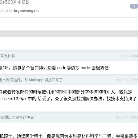
+560X 4 GB
1
plied by
bryanwongxin
Pro 首发体验
Feb 3, 202
好吗，感觉多个窗口排列边看 csdn🤪边抄 code 会很方便
k 新版本界面挺好，从 Mail.app 切换回来了
Aug 25, 202
是会在回复邮件或者转发邮件的时候把引用的邮件中的部分字体搞的特别大，貌似是
nt-size:12.0px 中的.给丢了，查了很久没找到解决办法，找技术支持搞了
朋友想出国双排这件事
Mar 27, 202
机硕士，她读医学博士。倒是我因为本科是材料科学与工程，会带来很多