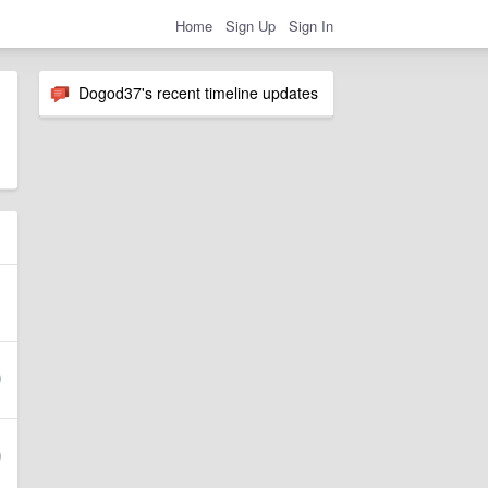
Home
Sign Up
Sign In
Dogod37's recent timeline updates