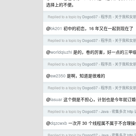
选择上的不便。
Replied to a topic by
Dogod37
程序员
关于我和女
›
›
@
bk201
初中的初恋，16 年又在一起到现在了
Replied to a topic by
Dogod37
程序员
关于我和女
›
›
@
worldqiuzhi
是的，卷的厉害，好一点的三甲
Replied to a topic by
Dogod37
程序员
关于我和女
›
›
@
aw2350
是啊，知道是很难的
Replied to a topic by
Dogod37
程序员
关于我和女
›
›
@
lasuar
这个倒是不担心，计划也是今年就订婚
Replied to a topic by
Dogod37
Java
密集多次 ht
›
›
@
dqzcwxb
一次开 30 个线程属不属于不合理
Replied to a topic by
Dogod37
Java
密集多次 ht
›
›