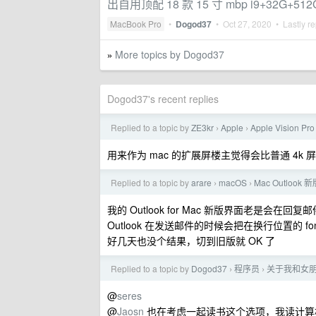
出自用顶配 18 款 15 寸 mbp i9+32G+512G
MacBook Pro
•
Dogod37
•
Oct 27, 2020
• Lastly re
More topics by Dogod37
»
Dogod37's recent replies
Replied to a topic by
ZE3kr
Apple
Apple Vision 
›
›
用来作为 mac 的扩展屏楼主觉得会比普通 4k 屏
Replied to a topic by
arare
macOS
Mac Outloo
›
›
我的 Outlook for Mac 新版界面老
Outlook 在发送邮件的时候会把在换行位置的 fo
好几天也没个结果，切到旧版就 OK 了
Replied to a topic by
Dogod37
程序员
关于我和女
›
›
@
seres
@
Jaosn
也在考虑一起读书这个选项，我读计算