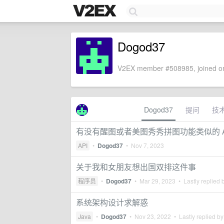
Dogod37
V2EX member #508985, joined on
Dogod37
提问
技
有没有醒图或者美图秀秀拼图功能类似的 A
API
•
Dogod37
•
Nov 7, 2023
关于我和女朋友想出国双排这件事
程序员
•
Dogod37
•
Mar 29, 2023
• Lastly replied 
系统架构设计求解惑
Java
•
Dogod37
•
Nov 23, 2022
• Lastly replied b