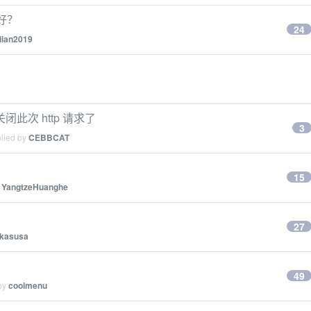
好？
24
liian2019
次 http 请求了
3
plied by
CEBBCAT
15
y
YangtzeHuanghe
27
kasusa
49
 by
coolmenu