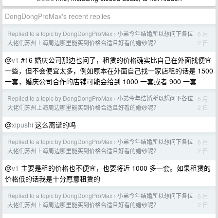
DongDongProMax's recent replies
Replied to a topic by DongDongProMax
小弟今年结婚所以想问下各位
6 月
›
2 日
大佬们苏州上海周边哪里能买到价格合适且好看的婚纱呢？
@
v1
#16 婚庆公司那边也问了，租赁的价格确实比自己在外面找便宜
一些，但不会便宜太多，例如原本在外面自己找一家店租的话是 1500
一套，婚庆公司合作的店铺可能会给到 1000 一套或者 900 一套
Replied to a topic by DongDongProMax
小弟今年结婚所以想问下各位
6 月
›
2 日
大佬们苏州上海周边哪里能买到价格合适且好看的婚纱呢？
@
xipushi
这么离谱的吗
Replied to a topic by DongDongProMax
小弟今年结婚所以想问下各位
6 月
›
2 日
大佬们苏州上海周边哪里能买到价格合适且好看的婚纱呢？
@
v1
主要是租的价格也不便宜，也要将近 1000 多一套。如果租赁的
价格低的话我是十分愿意租赁的
Replied to a topic by DongDongProMax
小弟今年结婚所以想问下各位
6 月
›
2 日
大佬们苏州上海周边哪里能买到价格合适且好看的婚纱呢？