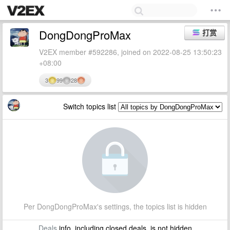
DongDongProMax
打赏
V2EX member #592286, joined on 2022-08-25 13:50:23
+08:00
3
99
28
Switch topics list
Per DongDongProMax's settings, the topics list is hidden
Deals
info, including closed deals, is not hidden