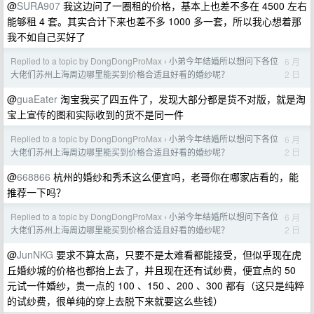
@
SURA907
我这边问了一圈租的价格，基本上也差不多在 4500 左右
能够租 4 套。其实合计下来也差不多 1000 多一套，所以我心想着那
我不如自己买好了
Replied to a topic by DongDongProMax
小弟今年结婚所以想问下各位
6 月
›
2 日
大佬们苏州上海周边哪里能买到价格合适且好看的婚纱呢？
@
guaEater
淘宝我买了四五件了，发现大部分都是货不对版，就是淘
宝上宣传的图和实际收到的货不是同一件
Replied to a topic by DongDongProMax
小弟今年结婚所以想问下各位
6 月
›
2 日
大佬们苏州上海周边哪里能买到价格合适且好看的婚纱呢？
@
668866
杭州的婚纱和秀禾这么便宜吗，老哥你在哪家店看的，能
推荐一下吗？
Replied to a topic by DongDongProMax
小弟今年结婚所以想问下各位
6 月
›
2 日
大佬们苏州上海周边哪里能买到价格合适且好看的婚纱呢？
@
JunNKG
要求不算太高，只要不是太难看都能接受，但似乎现在虎
丘婚纱城的价格也都抬上去了，并且现在还有试纱费，便宜点的 50
元试一件婚纱，贵一点的 100 、150 、200 、300 都有（这只是纯粹
的试纱费，很单纯的穿上去脱下来就要这么些钱）