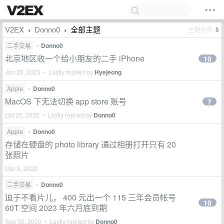
V2EX
Donno0
全部主题
主题总数
5
›
›
二手交易
•
Donno0
北京地区收一个给小朋友的二手 iPhone
10
Jan 26, 2023 • Lastly replied by
Hyejeong
Apple
•
Donno0
MacOS 下无法切换 app store 账号
7
Oct 25, 2022 • Lastly replied by
Donno0
Apple
•
Donno0
存储在硬盘的 photo library 通过相册打开只有 20
张照片
Mar 8, 2022
二手交易
•
Donno0
迫于不看片儿， 400 元出一个 115 三年会员帐号
10
60T 空间 2023 年六月底到期
Sep 30, 2020 • Lastly replied by
Donno0