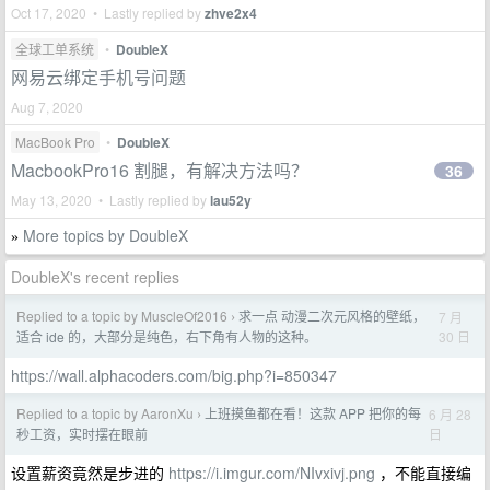
Oct 17, 2020 • Lastly replied by
zhve2x4
全球工单系统
•
DoubleX
网易云绑定手机号问题
Aug 7, 2020
MacBook Pro
•
DoubleX
MacbookPro16 割腿，有解决方法吗？
36
May 13, 2020 • Lastly replied by
lau52y
More topics by DoubleX
»
DoubleX's recent replies
Replied to a topic by MuscleOf2016
求一点 动漫二次元风格的壁纸，
7 月
›
30 日
适合 ide 的，大部分是纯色，右下角有人物的这种。
https://wall.alphacoders.com/big.php?i=850347
Replied to a topic by AaronXu
上班摸鱼都在看！这款 APP 把你的每
6 月 28
›
日
秒工资，实时摆在眼前
设置薪资竟然是步进的
https://i.imgur.com/NIvxivj.png
，不能直接编