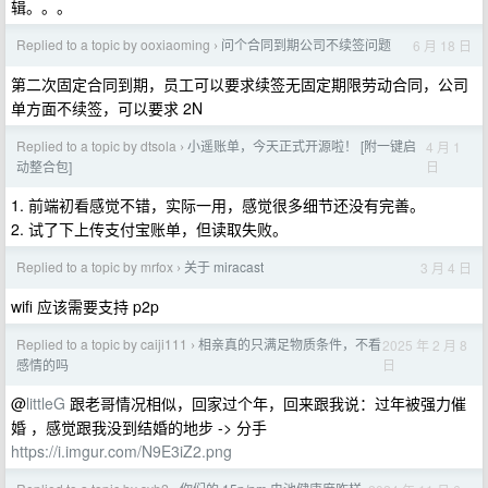
辑。。。
Replied to a topic by ooxiaoming
问个合同到期公司不续签问题
6 月 18 日
›
第二次固定合同到期，员工可以要求续签无固定期限劳动合同，公司
单方面不续签，可以要求 2N
Replied to a topic by dtsola
小遥账单，今天正式开源啦！ [附一键启
4 月 1
›
日
动整合包]
1. 前端初看感觉不错，实际一用，感觉很多细节还没有完善。
2. 试了下上传支付宝账单，但读取失败。
Replied to a topic by mrfox
关于 miracast
3 月 4 日
›
wifi 应该需要支持 p2p
Replied to a topic by caiji111
相亲真的只满足物质条件，不看
2025 年 2 月 8
›
日
感情的吗
@
littleG
跟老哥情况相似，回家过个年，回来跟我说：过年被强力催
婚 ，感觉跟我没到结婚的地步 -> 分手
https://i.imgur.com/N9E3iZ2.png