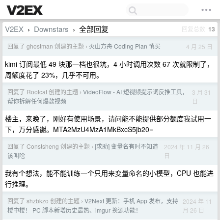
V2EX
Downstars
全部回复
回复总数
13
›
›
回复了 ghostman 创建的主题
火山方舟 Coding Plan 慎买
4 月 25 日
›
kimi 订阅最低 49 块那一档也很坑，4 小时调用次数 67 次就限制了，
周额度花了 23%，几乎不可用。
回复了 Rootcat 创建的主题
VideoFlow - AI 短视频提示词反推工具，
3 月 31
›
日
帮你拆解任何爆款视频
楼主，来晚了，刚好有使用场景，请问能不能提供部分额度我试用一
下，万分感谢。MTA2MzU4MzA1MkBxcS5jb20=
回复了 Constsheng 创建的主题
[求助] 变量名有时不知道
2024 年 11 月 26
›
日
该叫啥
我有个想法，能不能训练一个只用来变量命名的小模型，CPU 也能进
行推理。
回复了 shzbkzo 创建的主题
V2Next 更新：手机 App 发布，支持
2024 年 11
›
月 26 日
楼中楼！ PC 脚本新增历史最热、imgur 换源功能！