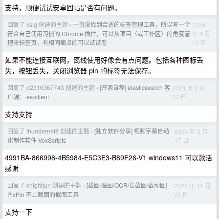
支持，顺便试试安卓回帖是否有问题。
回复了 ksig 创建的主题
一直没找到合适的标签管理工具，所以写一个
2024
›
年 4 月
符合自己使用习惯的 Chrome 插件，可以从项目（或工作区）的角度管
15 日
理来标签页，有相同痛点的可以试试看
如果不能连接互联网，离线使用好像会有点问题。包括各种图标丢
失，按钮丢失，关闭浏览器 pin 的标签无法保存。
回复了 q2316367743 创建的主题
[开源自荐] elasticsearch 客
2024 年 3 月
›
22 日
户端： es-client
支持支持
回复了 thundernet8 创建的主题
[独立软件分享] 视频字幕自动
2024 年 3 月
›
17 日
化制作软件 VoxScripts
4991BA-866998-4B5984-E5C3E3-B89F26-V1 windows11 可以激活
感谢
回复了 knightjun 创建的主题
[截图/贴图/OCR/长截图/截动图]
2023 年 11 月
›
25 日
PixPin 不止截图的截图工具
支持一下