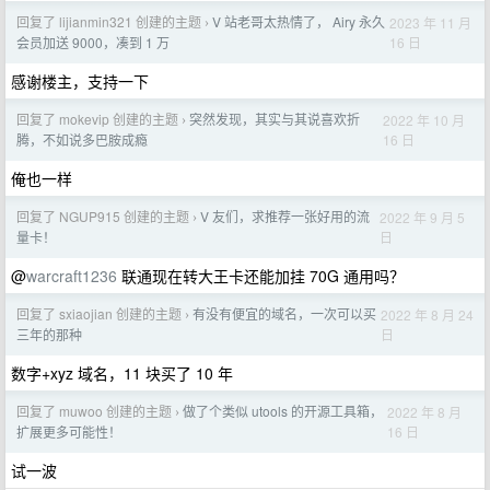
回复了 lijianmin321 创建的主题
V 站老哥太热情了， Airy 永久
2023 年 11 月
›
16 日
会员加送 9000，凑到 1 万
感谢楼主，支持一下
回复了 mokevip 创建的主题
突然发现，其实与其说喜欢折
2022 年 10 月
›
16 日
腾，不如说多巴胺成瘾
俺也一样
回复了 NGUP915 创建的主题
V 友们，求推荐一张好用的流
2022 年 9 月 5
›
日
量卡！
@
warcraft1236
联通现在转大王卡还能加挂 70G 通用吗？
回复了 sxiaojian 创建的主题
有没有便宜的域名，一次可以买
2022 年 8 月 24
›
日
三年的那种
数字+xyz 域名，11 块买了 10 年
回复了 muwoo 创建的主题
做了个类似 utools 的开源工具箱，
2022 年 8 月
›
16 日
扩展更多可能性！
试一波