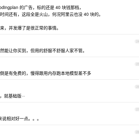
ngplan 的广告，标的还是 40 块钱那档，
时间还有，这段全是火山，何况阿里云也没 40 块的。
来，并发爆了是很正常的事情。
2
然能让你买到，但用的舒服不舒服人家不管。
2
ida 倒是有免费的，慢得跟用内存跑本地模型差不多
2
慢，就基础版···
2
个来说相对好一点。。。
2