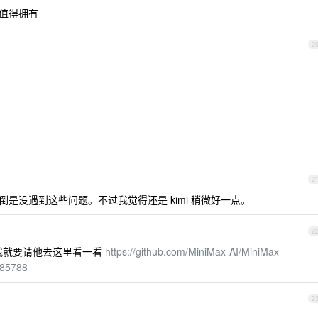
，你值得拥有
2
2
 ，倒是没遇到这些问题。不过我觉得还是 kimi 稍微好一点。
2
何，我就要请他去这里看一看
https://github.com/MiniMax-AI/MiniMax-
185788
2