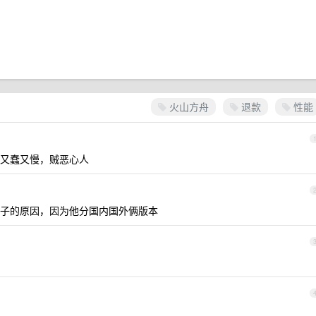
火山方舟
退款
性能
又蠢又慢，贼恶心人
子的原因，因为他分国内国外俩版本