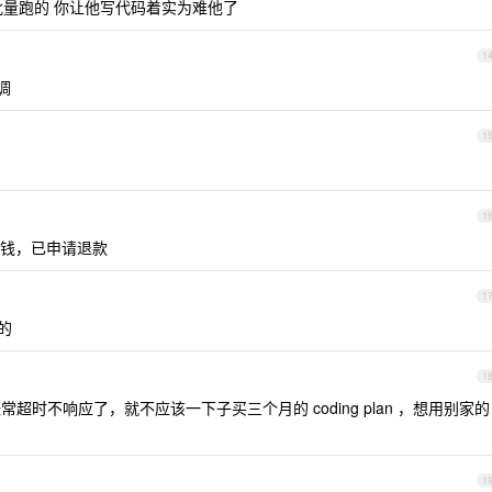
用来批量跑的 你让他写代码着实为难他了
1
调
1
1
钱，已申请退款
1
供的
1
经常超时不响应了，就不应该一下子买三个月的 coding plan ，想用别家的
1