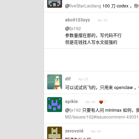
@
fiveStarLaoliang
100 刀 codex 
abc0123xyz
Apr 23
@
ljx192
参数量摆在那的，写代码不行
但是花钱找人写水文挺强的
dif
Apr 23
可以试试讯飞的，只用来 openclaw
spikie
2
Apr 24
@
ljx192
只要有人问 minimax 如
M2/issues/102#issuecomment-4303
zerovoid
Apr 24