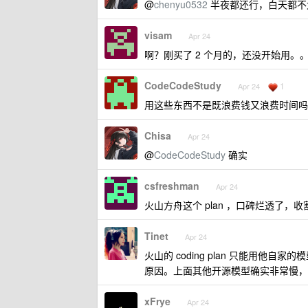
@
chenyu0532
半夜都还行，白天都不太行。
visam
Apr 24
啊？刚买了 2 个月的，还没开始用。
CodeCodeStudy
1
Apr 24
用这些东西不是既浪费钱又浪费时间吗
Chisa
Apr 24
@
CodeCodeStudy
确实
csfreshman
Apr 24
火山方舟这个 plan ，口碑烂透了，
Tinet
Apr 24
火山的 coding plan 只能用
原因。上面其他开源模型确实非常慢，
xFrye
Apr 24