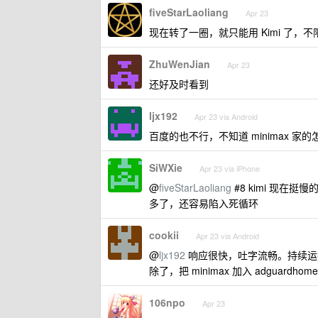
fiveStarLaoliang
Apr 23
现在转了一圈，就只能用 Kimi 了，
ZhuWenJian
Apr 23
还好及时看到
ljx192
Apr 23 via Android
百度的也不行，不知道 minimax 家的
SiWXie
Apr 23 via iPhone
@
fiveStarLaoliang
#8 kimi 现在
多了，还容易陷入死循环
cookii
Apr 23 via Android
@
ljx192
响应很快，吐字流畅。持续运行三
除了，把 minimax 加入 adguardh
106npo
Apr 23