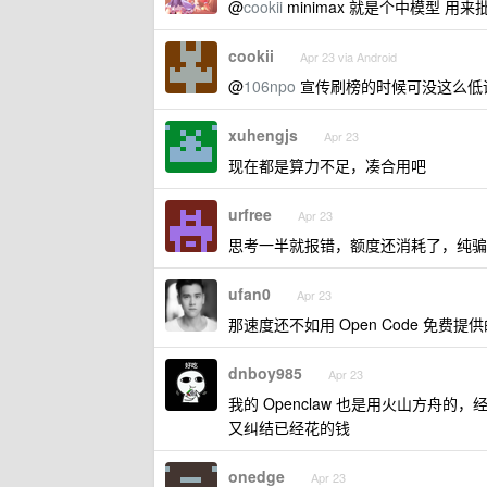
@
cookii
minimax 就是个中模型 
cookii
Apr 23 via Android
@
106npo
宣传刷榜的时候可没这么低
xuhengjs
Apr 23
现在都是算力不足，凑合用吧
urfree
Apr 23
思考一半就报错，额度还消耗了，纯骗
ufan0
Apr 23
那速度还不如用 Open Code 免费提
dnboy985
Apr 23
我的 Openclaw 也是用火山方舟的，
又纠结已经花的钱
onedge
Apr 23