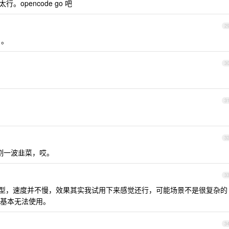
opencode go 吧
2
。。
3
3
3
收割一波韭菜，哎。
3
他自家的模型，速度并不慢，效果其实我试用下来感觉还行，可能场景不是很复杂的
基本无法使用。
3