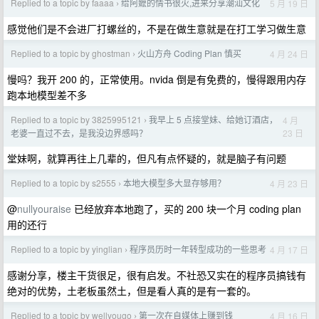
Replied to a topic by faaaa
给阿嬷的情书很火,进来分享潮汕文化
5 月 19 日
›
感觉他们是不会进厂打螺丝的，不是在做生意就是在打工学习做生意
Replied to a topic by ghostman
火山方舟 Coding Plan 慎买
4 月 24 日
›
慢吗？我开 200 的，正常使用。nvida 倒是有免费的，慢得跟用内存
跑本地模型差不多
Replied to a topic by 3825995121
我早上 5 点接堂妹、给她订酒店，
4 月
›
23 日
老婆一直过不去，是我没边界感吗？
堂妹啊，就算再往上几辈的，但凡有点怀疑的，就是脑子有问题
Replied to a topic by s2555
本地大模型多大显存够用？
4 月 23 日
›
@
nullyouraise
已经放弃本地跑了，买的 200 块一个月 coding plan
用的还行
Replied to a topic by yinglian
程序员历时一年转型成功的一些思考
4 月 17 日
›
感谢分享，楼主干货很足，很有启发。不社恐又实在的程序员搞钱有
绝对的优势，土老板虽然土，但是看人真的是有一套的。
Replied to a topic by wellyougo
第一次在自媒体上赚到钱
4 月 16 日
›