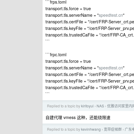
```frps.toml
transport.tls.force = true
transport.tls.serverName = "
speedtest.cn
"
transport.tls.certFile = "/cert/FRP-Server_crt.p
transport.tls.keyFile = "/cert/FRP-Server_prv.
transport.tls.trustedCaFile = "/cert/FRP-CA_cr
```
```frpc.toml
transport.tls.force = true
transport.tls.serverName = "
speedtest.cn
"
transport.tls.certFile = "/cert/FRP-Server_crt.p
transport.tls.keyFile = "/cert/FRP-Server_prv.
transport.tls.trustedCaFile = "/cert/FRP-CA_cr
```
Replied to a topic by
kiritoyui
NAS
优雅访问家里内
›
›
自建代理 vmess 这种，还能绕限速
Replied to a topic by
kevinhwang
宽带症候群
广东
›
›