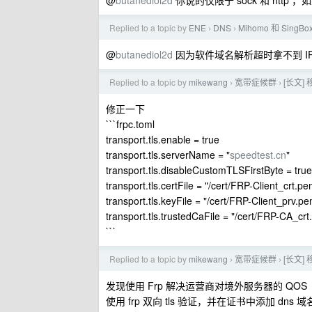
@
butanediol2d
你说的仅限于 sock 和 http ，
Replied to a topic by
ENE
DNS
Mihomo 和 Sin
›
›
@
butanediol2d
因为软件域名解析超时拿不到 IP ，
Replied to a topic by
mikewang
宽带症候群
[长文
›
›
修正一下
```frpc.toml
transport.tls.enable = true
transport.tls.serverName = "
speedtest.cn
"
transport.tls.disableCustomTLSFirstByte = true
transport.tls.certFile = "/cert/FRP-Client_crt.pe
transport.tls.keyFile = "/cert/FRP-Client_prv.p
transport.tls.trustedCaFile = "/cert/FRP-CA_cr
```
Replied to a topic by
mikewang
宽带症候群
[长文
›
›
发现使用 Frp 解决运营商对境外服务器的 QOS
使用 frp 双向 tls 验证，并在证书中添加 dns 