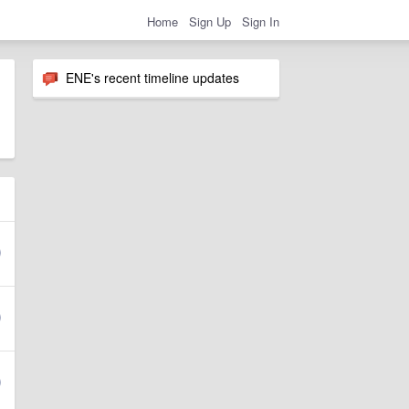
Home
Sign Up
Sign In
ENE's recent timeline updates