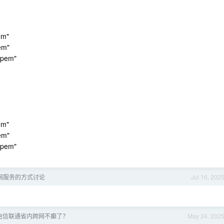
em"
pem"
t.pem"
em"
pem"
t.pem"
网服务的方式讨论
Jul 16, 202
电信联通省内跨网不癫了？
May 24, 202