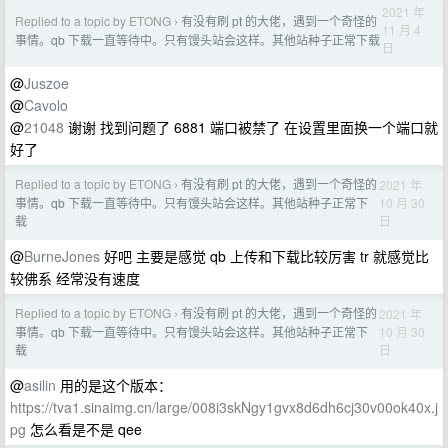
2021 年
Replied to a topic by ETONG
有没有刷 pt 的大佬，遇到一个奇怪的
›
11 月 4
事情。qb 下载一直等待中。只有馒头站会这样。其他站种子正常下载
日
@
Juszoe
@
Cavolo
@
21048
谢谢 找到问题了 6881 端口被禁了 在设置里面换一个端口就
好了
Replied to a topic by ETONG
有没有刷 pt 的大佬，遇到一个奇怪的
2021 年
›
10 月 30
事情。qb 下载一直等待中。只有馒头站会这样。其他站种子正常下
日
载
@
BurneJones
好吧 主要是感觉 qb 上传和下载比较厉害 tr 就感觉比
较佛系 经常没有速度
Replied to a topic by ETONG
有没有刷 pt 的大佬，遇到一个奇怪的
2021 年
›
10 月 30
事情。qb 下载一直等待中。只有馒头站会这样。其他站种子正常下
日
载
@
asilin
用的是这个版本：
https://tva1.sinaimg.cn/large/008i3skNgy1gvx8d6dh6cj30v00ok40x.j
pg
怎么看是不是 qee