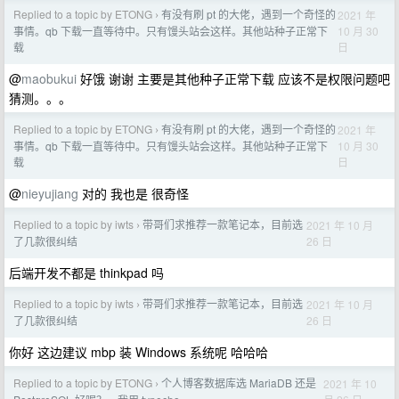
Replied to a topic by ETONG
有没有刷 pt 的大佬，遇到一个奇怪的
2021 年
›
10 月 30
事情。qb 下载一直等待中。只有馒头站会这样。其他站种子正常下
日
载
@
maobukui
好饿 谢谢 主要是其他种子正常下载 应该不是权限问题吧
猜测。。。
Replied to a topic by ETONG
有没有刷 pt 的大佬，遇到一个奇怪的
2021 年
›
10 月 30
事情。qb 下载一直等待中。只有馒头站会这样。其他站种子正常下
日
载
@
nieyujiang
对的 我也是 很奇怪
Replied to a topic by iwts
带哥们求推荐一款笔记本，目前选
2021 年 10 月
›
26 日
了几款很纠结
后端开发不都是 thinkpad 吗
Replied to a topic by iwts
带哥们求推荐一款笔记本，目前选
2021 年 10 月
›
26 日
了几款很纠结
你好 这边建议 mbp 装 Windows 系统呢 哈哈哈
Replied to a topic by ETONG
个人博客数据库选 MariaDB 还是
2021 年 10
›