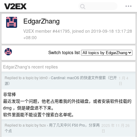
EdgarZhang
V2EX member #441795, joined on 2019-09-18 13:17:28
+08:00
Switch topics list
EdgarZhang's recent replies
Replied to a topic by ldm0
Cardinal: macOS 的快速文件搜索（已开
1 月 4
›
日
源）
非常棒
最近发现一个问题，他老占用着我的外挂磁盘，或者安装软件挂载的
dmg ，倒是硬盘退不下来。
软件里面能不能设置个搜索白名单呢。
Replied to a topic by fxzx
用了几天中兴 F50 Pro，分享两
2025 年 11 月 26
›
日
个点