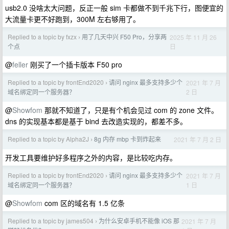
usb2.0 没啥太大问题，反正一般 sim 卡都做不到千兆下行，图便宜的
大流量卡更不好跑到，300M 左右够用了。
Replied to a topic by fxzx
用了几天中兴 F50 Pro，分享两
2025 年 11 月 26
›
日
个点
@
feller
刚买了一个插卡版本 F50 pro
Replied to a topic by frontEnd2020
请问 nginx 最多支持多少个
2021 年 7 月
›
2 日
域名绑定同一个服务器？
@
Showfom
那就不知道了，只是有个机会见过 com 的 zone 文件。
dns 的实现基本都是基于 bind 去改造实现的，都差不多。
Replied to a topic by Alpha2J
8g 内存 mbp 卡到炸起来
2021 年 7 月 2 日
›
开发工具要维护好多程序之外的内容，是比较吃内存。
Replied to a topic by frontEnd2020
请问 nginx 最多支持多少个
2021 年 7 月
›
1 日
域名绑定同一个服务器？
@
Showfom
com 区的域名有 1.5 亿条
Replied to a topic by james504
为什么安卓手机不能像 iOS 那
2021 年 7 月
›