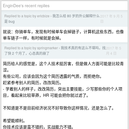
EnginDee's recent replies
Replied to a topic by ericbize
我怎么给 80 岁的外公解释什么
2017 年 9 月 5
›
日
是 bug
就说：你骑单车，发现有时候单车会掉链子，计算机这些东西，也像
单车链子一样，有时候就是会掉。
Replied to a topic by springmarker
我技术真的有这么不堪吗，找
2017 年 5
›
月 4 日
了快 2 个月了，心态真的崩了
简历给人的感觉是，这个人技术挺厉害，但是做人方面可能是比较青
涩。
有些公司，应该会因为这个简历透露的气质，而拒绝你。
赶紧参考别人的简历，改改简历。
- 学着别人的样子，改改简历，突出主要技能，少写那些你的个人项
目，看起来比较草莽，HR 可能会把你就过滤了。
不知道是不是目前经济状况不好导致你这样情况，还是怎么了。
希望能顺利。
你技术应该是蛮不错的，实战能力不错。