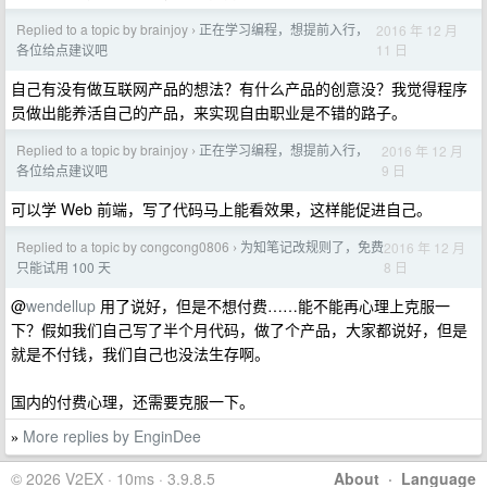
Replied to a topic by brainjoy
正在学习编程，想提前入行，
2016 年 12 月
›
11 日
各位给点建议吧
自己有没有做互联网产品的想法？有什么产品的创意没？我觉得程序
员做出能养活自己的产品，来实现自由职业是不错的路子。
Replied to a topic by brainjoy
正在学习编程，想提前入行，
2016 年 12 月
›
9 日
各位给点建议吧
可以学 Web 前端，写了代码马上能看效果，这样能促进自己。
Replied to a topic by congcong0806
为知笔记改规则了，免费
2016 年 12 月
›
8 日
只能试用 100 天
@
wendellup
用了说好，但是不想付费……能不能再心理上克服一
下？假如我们自己写了半个月代码，做了个产品，大家都说好，但是
就是不付钱，我们自己也没法生存啊。
国内的付费心理，还需要克服一下。
More replies by EnginDee
»
© 2026 V2EX · 10ms · 3.9.8.5
About
·
Language