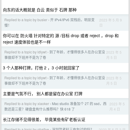
向东的话大概就是 白云 类似于 石牌 那种
Replied to a topic by busier
开 IPv4/IPv6 双栈后，明显变
2023 年 5 月 9
›
日
慢！
你可以在 防火墙 针对特定的 源 /目标 drop 或者 reject ，drop 和
reject 速度体验也是不一样
Replied to a topic by ldlywt
到了年龄，才懂得很多人在办公室没
2023 年 5
›
月 5 日
事做却不下班并不是为了卷
3 个人那种打牌，打他 2 ，3 小时就回家了
Replied to a topic by ldlywt
到了年龄，才懂得很多人在办公室没
2023 年 5
›
月 5 日
事做却不下班并不是为了卷
主要是气氛不行， 别人都是留在办公室 打牌
Replied to a topic by xiaoker
Mac studio 准备加个 2T 的 ssd，西
2023 年 5
›
月 4 日
数还是三星？硬盘盒有什么推荐吗？快 618 了
长江存储不见得很差， 毕竟某些有矿老板认证
Replied to a topic by nbafive
深圳驾考科三有包过的吗？
2023 年 5 月 2 日
›