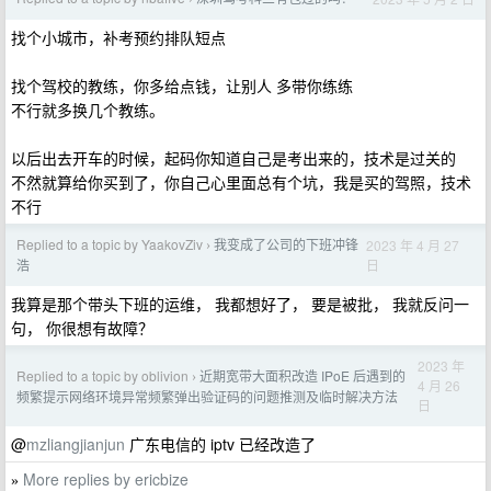
找个小城市，补考预约排队短点
找个驾校的教练，你多给点钱，让别人 多带你练练
不行就多换几个教练。
以后出去开车的时候，起码你知道自己是考出来的，技术是过关的
不然就算给你买到了，你自己心里面总有个坑，我是买的驾照，技术
不行
Replied to a topic by YaakovZiv
我变成了公司的下班冲锋
2023 年 4 月 27
›
日
浩
我算是那个带头下班的运维， 我都想好了， 要是被批， 我就反问一
句， 你很想有故障？
2023 年
Replied to a topic by oblivion
近期宽带大面积改造 IPoE 后遇到的
›
4 月 26
频繁提示网络环境异常频繁弹出验证码的问题推测及临时解决方法
日
@
mzliangjianjun
广东电信的 iptv 已经改造了
More replies by ericbize
»