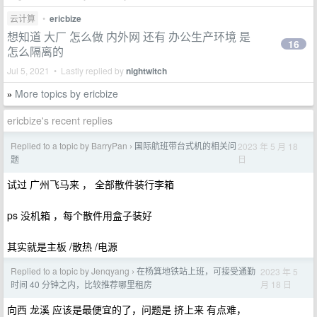
云计算
•
ericbize
想知道 大厂 怎么做 内外网 还有 办公生产环境 是
16
怎么隔离的
Jul 5, 2021 • Lastly replied by
nightwitch
More topics by ericbize
»
ericbize's recent replies
Replied to a topic by BarryPan
国际航班带台式机的相关问
2023 年 5 月 18
›
日
题
试过 广州飞马来 ， 全部散件装行李箱
ps 没机箱 ，每个散件用盒子装好
其实就是主板 /散热 /电源
Replied to a topic by Jenqyang
在杨箕地铁站上班，可接受通勤
2023 年 5
›
月 18 日
时间 40 分钟之内，比较推荐哪里租房
向西 龙溪 应该是最便宜的了，问题是 挤上来 有点难，