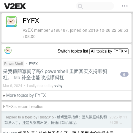
FYFX
V2EX member #198487, joined on 2016-10-26 22:56:53
+08:00
Switch topics list
PowerShell
•
FYFX
是我孤陋寡闻了吗? powershell 里面其实支持顺斜
6
杠， tab 补全也能改成顺斜杠
Mar 6, 2024 • Lastly replied by
vvhy
More topics by FYFX
»
FYFX's recent replies
Replied to a topic by Rust2015
给点迷津指点：是从数据结构和
2025 年 11
›
月 29 日
算法入手，还是从架构出发，搞通计算机编程：
plai.org
常用的语言特性差不多有了，静态类型啥的你得去看