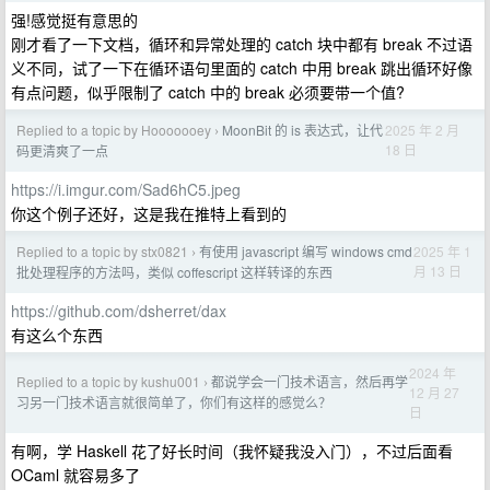
强!感觉挺有意思的
刚才看了一下文档，循环和异常处理的 catch 块中都有 break 不过语
义不同，试了一下在循环语句里面的 catch 中用 break 跳出循环好像
有点问题，似乎限制了 catch 中的 break 必须要带一个值?
Replied to a topic by Hooooooey
MoonBit 的 is 表达式，让代
2025 年 2 月
›
18 日
码更清爽了一点
https://i.imgur.com/Sad6hC5.jpeg
你这个例子还好，这是我在推特上看到的
Replied to a topic by stx0821
有使用 javascript 编写 windows cmd
2025 年 1
›
月 13 日
批处理程序的方法吗，类似 coffescript 这样转译的东西
https://github.com/dsherret/dax
有这么个东西
2024 年
Replied to a topic by kushu001
都说学会一门技术语言，然后再学
›
12 月 27
习另一门技术语言就很简单了，你们有这样的感觉么？
日
有啊，学 Haskell 花了好长时间（我怀疑我没入门），不过后面看
OCaml 就容易多了