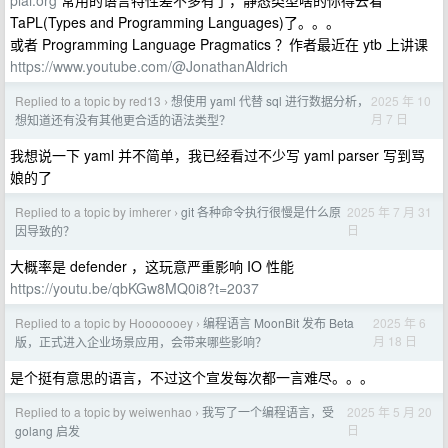
TaPL(Types and Programming Languages)了。。。
或者 Programming Language Pragmatics ？作者最近在 ytb 上讲课
https://www.youtube.com/@JonathanAldrich
Replied to a topic by red13
想使用 yaml 代替 sql 进行数据分析，
2025 年 10
›
月 7 日
想知道还有没有其他更合适的语法类型？
我想说一下 yaml 并不简单，我已经看过不少写 yaml parser 写到骂
娘的了
Replied to a topic by imherer
git 各种命令执行很慢是什么原
2025 年 7 月 31
›
日
因导致的？
大概率是 defender ，这玩意严重影响 IO 性能
https://youtu.be/qbKGw8MQ0i8?t=2037
Replied to a topic by Hooooooey
编程语言 MoonBit 发布 Beta
2025 年 6
›
月 18 日
版，正式进入企业场景应用，会带来哪些影响？
是个挺有意思的语言，不过这个宣发每次都一言难尽。。。
Replied to a topic by weiwenhao
我写了一个编程语言，受
2025 年 5 月 20
›
日
golang 启发