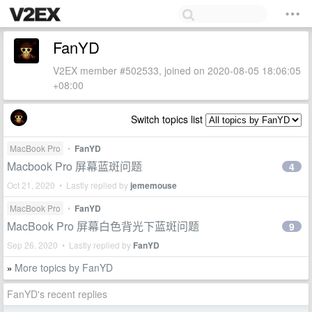
FanYD
V2EX member #502533, joined on 2020-08-05 18:06:05
+08:00
Switch topics list
MacBook Pro
•
FanYD
Macbook Pro 屏幕蓝斑问题
4
Oct 21, 2020 • Lastly replied by
jememouse
MacBook Pro
•
FanYD
MacBook Pro 屏幕白色背光下蓝斑问题
9
Sep 26, 2020 • Lastly replied by
FanYD
More topics by FanYD
»
FanYD's recent replies