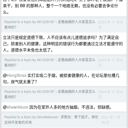
来干，别 BB 的那种人，整个一个地痞无赖，也没有必要去争论什
么。
Replied to a topic by 461229187
走路抽烟的人大家是怎么
2024 年 11 月 8
›
日
看待的？
立法只是规定道德下限，人不应该有点儿道德追求吗？为了满足自
己，损害别人的健康，这种明显的错误行为都要通过立法才能遵守的
人，道德水平未免也太低了。
Replied to a topic by 461229187
走路抽烟的人大家是怎么
2024 年 11 月 8
›
日
看待的？
@
HongXinss
实打实吸二手烟，被损害健康的人，在论坛里吐槽几
句，戾气就太重了？
Replied to a topic by 461229187
走路抽烟的人大家是怎么
2024 年 11 月 8
›
日
看待的？
@
shawnbluce
因为在室外人多的地方抽烟，不违法，但缺德。
Replied to a topic by Ghostisbored
求救信：救下园子，保住
2024 年 7 月
›
16 日
这块开发者的天地