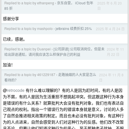
Replied to a topic by ethanpeng
京东自营， iCloud 包年
2025 年 6 月 20
›
日
85 折
感谢分享
Replied to a topic by mashpolo
jetbrains 续费折扣 25%
2025 年 4 月 24 日
›
已续，感谢。
Replied to a topic by Duanpei
[公司辞退] 公司取消岗位，但是未
2024 年 11
›
月 22 日
给出辞退通知，请问我应该怎么样保护自己的利益
加油！
Replied to a topic by 461229187
走路抽烟的人大家是怎么
2024 年 11 月 8
›
日
看待的？
@
retrocode
有什么难以理解的？有的人是因为赶时间，有的人是因
为不屑，有的人是因为生活重担不想挑起冲突。但这跟这种行为本身
是错误的有什么关系？就算批判大会没有批判对象，我们也有表达自
己观点的权利。指出一个错误行为的错误本身就是意义，讨论的人多
了自然会推进相关政策的制定。而且也未必没有批判对象，有这种行
为的人点进来，自然会感受到人们对这种行为的反感。他们改不改暂
且不论，但要让他们知道这种行为的恶心。至于那种老子就抽，不服