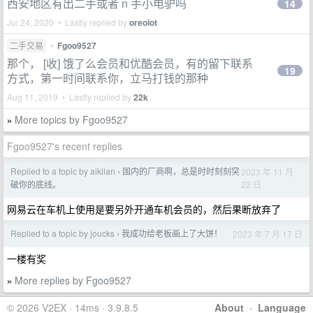
西安地区有出二手或者 n 手小电驴吗
14
Jul 24, 2020 • Lastly replied by
oreoiot
二手交易
•
Fgoo9527
那个， [收] 饿了么会员和优酷会员，有的留下联系
19
方式，第一时间联系你，立马打钱的那种
Aug 11, 2019 • Lastly replied by
22k
More topics by Fgoo9527
»
Fgoo9527's recent replies
Replied to a topic by aikilan
国内的厂商啊，总是时时刻刻突
2023 年 11 月
›
22 日
破你的底线。
网易云在车机上使用是要另外开通车机会员的，然后果断放弃了
Replied to a topic by joucks
我成功给老板画上了大饼！
2023 年 7 月 17 日
›
一楼有奖
More replies by Fgoo9527
»
© 2026 V2EX · 14ms · 3.9.8.5
About
·
Language