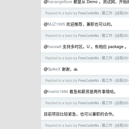
@
hanangellove
都是从 Demo ，测试网，开始
Replied to a topic by
FreeCodeWu
酷工作
[远程/20
›
›
@
MJZ1995
欢迎推荐，兼职也可以的。
Replied to a topic by
FreeCodeWu
酷工作
[远程/20
›
›
@
haoswil
支持多时区。U 。有相应 package 。
Replied to a topic by
FreeCodeWu
酷工作
[远程/20
›
›
@
SpikeX
谢谢，🙏
Replied to a topic by
FreeCodeWu
酷工作
[远程/20
›
›
@
matrix1986
着急和薪资是两件事情哈。
Replied to a topic by
FreeCodeWu
酷工作
[远程/20
›
›
目前项目比较紧急，也可以兼职的合作。
Replied to a topic by
FreeCodeWu
酷工作
[远程/20
›
›