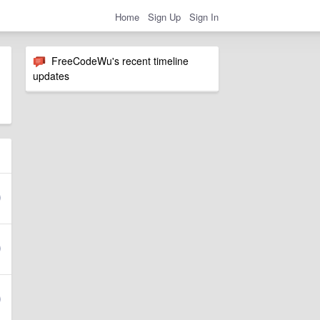
Home
Sign Up
Sign In
FreeCodeWu's recent timeline
updates