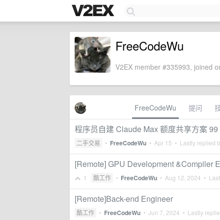
FreeCodeWu
V2EX member #335993, joined on
FreeCodeWu
提问
程序员自建 Claude Max 额度共享方案 99 
二手交易
•
FreeCodeWu
•
Apr 15
• Lastly replied 
[Remote] GPU Development &Compiler E
1
酷工作
•
FreeCodeWu
•
Aug 12, 2024
• Last
[Remote]Back-end Engineer
酷工作
•
FreeCodeWu
•
Jun 7, 2024
• Lastly repli