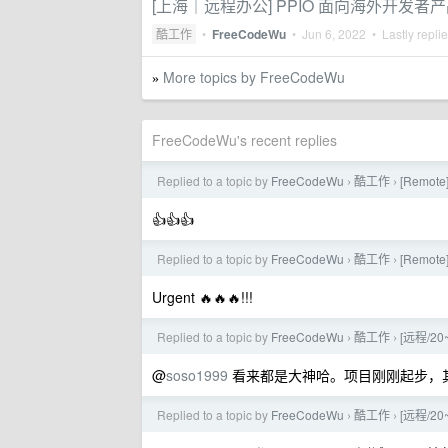
[上海｜远程办公] PPIO 面向海外开发者
酷工作
•
FreeCodeWu
•
Jun 6, 2022
• Lastly repli
More topics by FreeCodeWu
»
FreeCodeWu's recent replies
Replied to a topic by
FreeCodeWu
酷工作
[Remote
›
›
👍👍👍
Replied to a topic by
FreeCodeWu
酷工作
[Remote
›
›
Urgent 🔥🔥🔥!!!
Replied to a topic by
FreeCodeWu
酷工作
[远程/20
›
›
@
soso1999
看来都是大神哈。项目刚刚起步，
Replied to a topic by
FreeCodeWu
酷工作
[远程/20
›
›