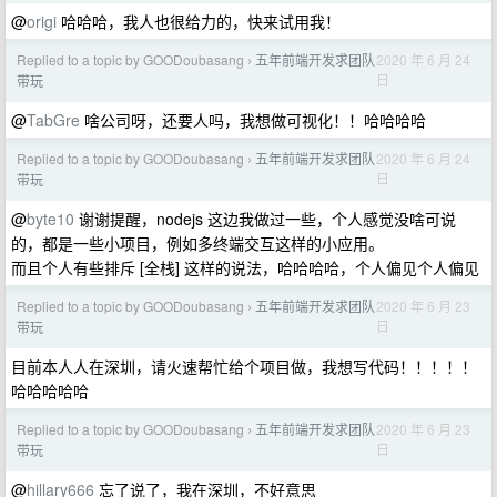
@
origi
哈哈哈，我人也很给力的，快来试用我！
Replied to a topic by GOODoubasang
五年前端开发求团队
2020 年 6 月 24
›
日
带玩
@
TabGre
啥公司呀，还要人吗，我想做可视化！！哈哈哈哈
Replied to a topic by GOODoubasang
五年前端开发求团队
2020 年 6 月 24
›
日
带玩
@
byte10
谢谢提醒，nodejs 这边我做过一些，个人感觉没啥可说
的，都是一些小项目，例如多终端交互这样的小应用。
而且个人有些排斥 [全栈] 这样的说法，哈哈哈哈，个人偏见个人偏见
Replied to a topic by GOODoubasang
五年前端开发求团队
2020 年 6 月 23
›
日
带玩
目前本人人在深圳，请火速帮忙给个项目做，我想写代码！！！！！
哈哈哈哈哈
Replied to a topic by GOODoubasang
五年前端开发求团队
2020 年 6 月 23
›
日
带玩
@
hillary666
忘了说了，我在深圳，不好意思