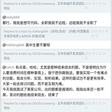
Replied to a topic by GOODoubasang
五年前端开发求团队
2020 年 6 月 24
›
日
带玩
@
vicky666
都行，我就是想写代码，全职我就不远程，远程我就不全职了
Replied to a topic by rickfang666
[深圳] 急招！ [内推] 阿里集团
2020 年 6 月
›
24 日
东南亚电商 LAZADA 前端/后端
@
rickfang666
高中生要不要呀
Replied to a topic by GOODoubasang
五年前端开发求团队
2020 年 6 月 24
›
日
带玩
@
catch
有点差，哈哈，尤其是那种绕来绕去的题，不是很明白为什
么要浪费时间在哪种事情上，我宁愿你跟我说，要我实现一个有难点
的功能，我去分析、实现、剖析结果。这样的面试岂不是更有效率，
大家一起去探讨问题，而不是互相为难。
今天我就面试了某家公司，出的题都是报错的，我指出来还一脸不
屑，答对的题给我绕来绕去，绕晕了
Replied to a topic by GOODoubasang
五年前端开发求团队
2020 年 6 月 24
›
日
带玩