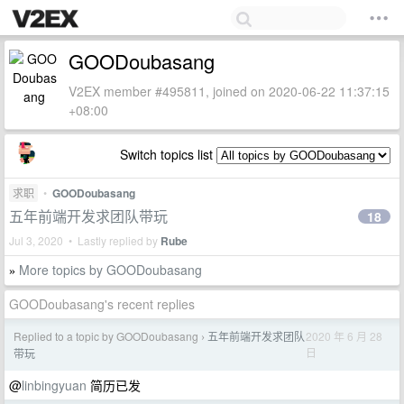
GOODoubasang
V2EX member #495811, joined on 2020-06-22 11:37:15
+08:00
Switch topics list
求职
•
GOODoubasang
五年前端开发求团队带玩
18
Jul 3, 2020 • Lastly replied by
Rube
More topics by GOODoubasang
»
GOODoubasang's recent replies
Replied to a topic by GOODoubasang
五年前端开发求团队
2020 年 6 月 28
›
日
带玩
@
linbingyuan
简历已发