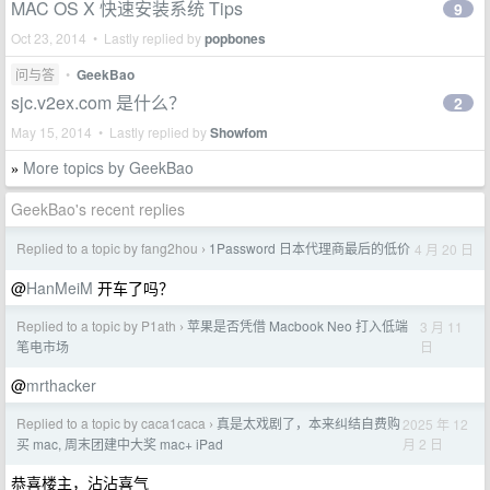
MAC OS X 快速安装系统 Tips
9
Oct 23, 2014 • Lastly replied by
popbones
问与答
•
GeekBao
sjc.v2ex.com 是什么？
2
May 15, 2014 • Lastly replied by
Showfom
More topics by GeekBao
»
GeekBao's recent replies
Replied to a topic by fang2hou
1Password 日本代理商最后的低价
4 月 20 日
›
@
HanMeiM
开车了吗？
Replied to a topic by P1ath
苹果是否凭借 Macbook Neo 打入低端
3 月 11
›
日
笔电市场
@
mrthacker
Replied to a topic by caca1caca
真是太戏剧了，本来纠结自费购
2025 年 12
›
月 2 日
买 mac, 周末团建中大奖 mac+ iPad
恭喜楼主，沾沾喜气