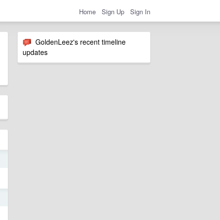
Home
Sign Up
Sign In
GoldenLeez's recent timeline
updates
5
5