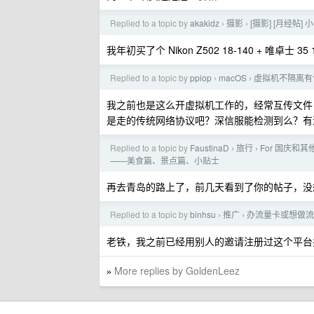
Replied to a topic by
akakidz
摄影
[摄影] [月经帖
›
›
我年初买了个 Nikon Z502 18-140 + 唯卓士 35 1
Replied to a topic by
ppiop
macOS
虚拟机不隔离有
›
›
我之前也是这么开虚拟机工作的，经常互传文件，我
是走的传统网络协议吧？深信服能检测到么？有
Replied to a topic by
FaustinaD
旅行
For 国庆和
›
›
——美食篇、景点篇、小贴士
再去青岛的路上了，前几天看到了你的帖子，没想到
Replied to a topic by
binhsu
推广
办流量卡或想做流
›
›
老铁，我之前已经用别人的邀请注册过这个平台
More replies by GoldenLeez
»