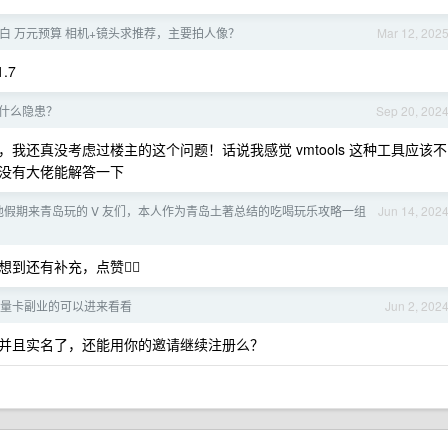
] 小白 万元预算 相机+镜头求推荐，主要拍人像？
Mar 12, 202
.7
什么隐患？
Sep 20, 202
还真没考虑过楼主的这个问题！话说我感觉 vmtools 这种工具应该不
没有大佬能解答一下
其他假期来青岛玩的 V 友们，本人作为青岛土著总结的吃喝玩乐攻略一组
Jun 14, 202
还有补充，点赞👍🏻
量卡副业的可以进来看看
Jun 2, 202
并且实名了，还能用你的邀请继续注册么？