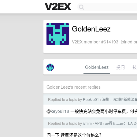
GoldenLeez
V2EX member #614193, joined on
GoldenLeez
提问
技
GoldenLeez's recent replies
Replied to a topic by
Rookie01
深圳
深圳的新能源
›
›
@
keyouli18
一般快充站会免两小时停车费，够
Replied to a topic by
ivmm
VPS
🧱搬瓦工🧱： LA 
›
›
问一下 续费还是这个价格么？