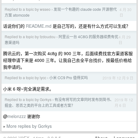
Replied to a topic by wsseo
发现一个有趣的 claude code 开源替代
4 月 30
›
日
方案 atomcode
话说你们的
README.md
是自己写的，还是有什么方式可以生成？
Replied to a topic by fzdoudou
阿里云一台 4C8G 的服务器续费有优
4 月 29
›
日
惠渠道吗
腾讯云的，第一次购买 4c8g 的 900 三年，后面续费找官方渠道客服
经理申请下来是 4000 三年。让我自己去全平台找价，按最低价格给
我申请的。
Replied to a topic by lycc
小米 CC9 Pro 值得买吗
2019 年 12 月 9 日
›
小米 6 呀~完全满足需求。
Replied to a topic by Gorkys
有没有将写的文章同时发布到简书、
2019 年 12
›
月 6 日
掘金、思否之类的平台上的工具或者方案？
@
melonzzz
谢谢你
More replies by Gorkys
»