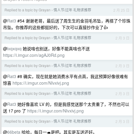
Replied to a topic by Grayan
情人节/过年 礼物求推荐
2 月 25 日
›
@
Rat3
#54 谢谢老哥，最后送了周生生的金羽毛吊坠，再搭了个珍珠
吊坠。你推荐的这些都挺好的，下次可以直接抄作业了👍
Replied to a topic by Grayan
情人节/过年 礼物求推荐
2 月 3 日
›
@
lxqxqxq
她说啥也别送，好像不能真啥也不送
https://i.imgur.com/agAJ0Rd.png
Replied to a topic by Grayan
情人节/过年 礼物求推荐
2 月 3 日
›
@
Rat3
#8 确实，现在就是她消费水平有点高，我这预算好像很难有
惊喜
https://i.imgur.com/NIvxivj.png
Replied to a topic by Grayan
情人节/过年 礼物求推荐
2 月 3 日
›
@
Rat3
她好像喜欢 LV 的，但是我感觉送那个太贵重了，不然也可以
送 17 pro 了
https://i.imgur.com/NIvxivj.png
Replied to a topic by Grayan
情人节/过年 礼物求推荐
2 月 3 日
›
@
66beta
哈哈，每日一🐢是吧。其实是互送还好。