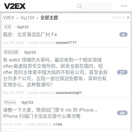
V2EX
Gyj123
全部主题
主题总数
4
›
›
北京
•
Gyj123
租房：北京海淀后厂村 F4
6
Jun 26, 2025 • Lastly replied by
xiaowei7777
职场话题
•
Gyj123
有 web3 领域的大哥吗，最近收到一个相关领域
offer,做虚拟货币交易所的，研发全部在国内，但
offer 签约主体是中国大陆的不知名公司，甚至会拆
27
分为多个公司，五险一金社保这些都有，深圳也有
实地办公，这种靠谱吗？
Apr 28, 2025 • Lastly replied by
xiaoxiaoming01
iPhone
•
Gyj123
请教一下大家，想添加门禁卡 nfc 到 iPhone ，
49
iPhone 扫描门卡没反应是什么情况嘞
Jan 3, 2024 • Lastly replied by
c1wx