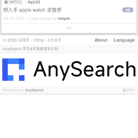
 WATCH
•
Gyj123
想入手 apple watch 求推荐
45
Oct 15, 2023 • Lastly replied by
raoyun
1/1
© 2026 V2EX · 10ms · 3.9.8.5
About
·
Language
AnySearch 学生&开发者成长计划
Promoted by
AnySearch
PRO