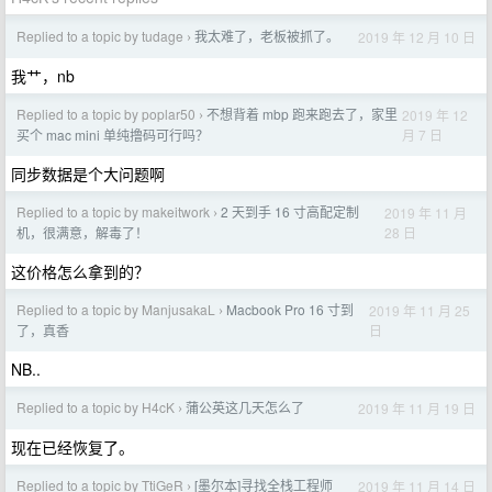
Replied to a topic by tudage
我太难了，老板被抓了。
2019 年 12 月 10 日
›
我艹，nb
Replied to a topic by poplar50
不想背着 mbp 跑来跑去了，家里
2019 年 12
›
月 7 日
买个 mac mini 单纯撸码可行吗？
同步数据是个大问题啊
Replied to a topic by makeitwork
2 天到手 16 寸高配定制
2019 年 11 月
›
28 日
机，很满意，解毒了！
这价格怎么拿到的？
Replied to a topic by ManjusakaL
Macbook Pro 16 寸到
2019 年 11 月 25
›
日
了，真香
NB..
Replied to a topic by H4cK
蒲公英这几天怎么了
2019 年 11 月 19 日
›
现在已经恢复了。
Replied to a topic by TtiGeR
[墨尔本]寻找全栈工程师
2019 年 11 月 14 日
›