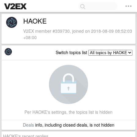
HAOKE
V2EX member #339730, joined on 2018-08-09 08:52:03
+08:00
Switch topics list
Per HAOKE's settings, the topics list is hidden
Deals
info, including closed deals, is not hidden
HAOKE's recent replies