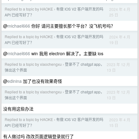
Replied to a topic by HAOKE
有做 IOS V2 客户端开发的吗
2024 年 4 月
›
25 日
API 已经写好了？
@
michael666
你好 请问主要擅长那个平台？没飞机号吗？
Replied to a topic by HAOKE
有做 IOS V2 客户端开发的吗
2024 年 4 月
›
19 日
API 已经写好了？
@
michael666
win 我用 electron 解决了。主要缺 ios
Replied to a topic by xiaochengxu
登录不了 chatgpt app，
2023 年 12 月
›
13 日
弹出这个界面
@
edinina
加了也没有效果奇怪
Replied to a topic by xiaochengxu
登录不了 chatgpt app，
2023 年 12 月
›
13 日
弹出这个界面
没有用这些办法
Replied to a topic by HAOKE
有做 IOS V2 客户端开发的吗
2023 年 4 月
›
15 日
API 已经写好了？
有人做过吗 改改页面逻辑登录就行了