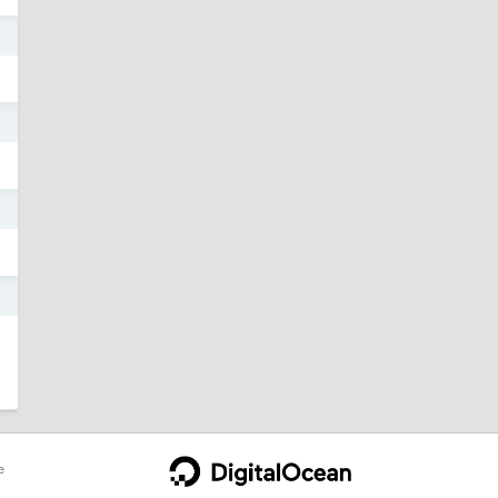
9
9
9
9
e