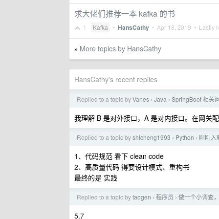
求大佬们推荐一本 kafka 的书
1
Kafka
•
HansCathy
•
Apr 18, 2019
• Lastly r
More topics by HansCathy
»
HansCathy's recent replies
Replied to a topic by
Vanes
Java
SpringBoot 
›
›
我理解 B 是对外接口，A 是对内接口。在网关配
Replied to a topic by
shicheng1993
Python
刚刚入
›
›
1、代码规范 看下 clean code
2、高质量代码 得要设计模式、重构书
最终的是 实践
Replied to a topic by
taogen
程序员
做一个小调查，你们用
›
›
5.7