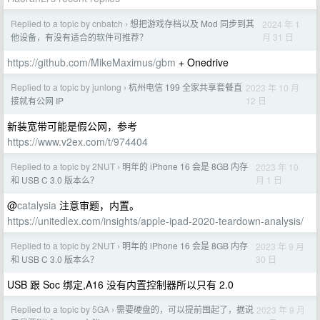
Replied to a topic by cnbatch
想把游戏存档以及 Mod 同步到其
2024 年 1
›
月 31 日
他设备，有没有适合的软件可推荐？
https://github.com/MikeMaximus/gbm
+ Onedrive
Replied to a topic by junlong
杭州电信 199 全家共享套餐直
2023 年 10 月
›
12 日
接就有公网 IP
新装宽带可能是假公网，参考
https://www.v2ex.com/t/974404
Replied to a topic by 2NUT
明年的 iPhone 16 会是 8GB 内存
2023 年 10
›
月 1 日
和 USB C 3.0 版本么？
@
catalysia
注意审题，内置。
https://unitedlex.com/insights/apple-ipad-2020-teardown-analysis/
Replied to a topic by 2NUT
明年的 iPhone 16 会是 8GB 内存
2023 年 9 月
›
30 日
和 USB C 3.0 版本么？
USB 跟 Soc 绑定,A16 没有内置控制器所以只有 2.0
Replied to a topic by 5GA
需要硬盘的，可以提前囤起了，据说
2023 年 9 月
›