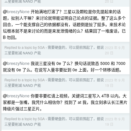
20 日
三星要削减 NAND 产能
@
breezyNone
开始满地打滚了？三星以及颗粒是你先提起来的话
题，扯别人干嘛？来讨论就带能证明自己论点的证据。整了这么多个
回合，一个能支撑自己的依据都没有，话题倒是扯了挺多。来技术论
坛根本就不是来讨论的而是来发泄情绪的么？结果回了一堆废话，已
B 勿回。
Replied to a topic by 5GA
需要硬盘的，可以提前囤起了，据说
2023 年 9 月
›
20 日
三星要削减 NAND 产能
@
breezyNone
我说三星没有 0e 了么？换句话说致态 5000 和 7000
就没有 0e 了么。在说写入量非要扯到 0e 上面，好一个转移话题。
Replied to a topic by 5GA
需要硬盘的，可以提前囤起了，据说
2023 年 9 月
›
19 日
三星要削减 NAND 产能
@
breezyNone
你要非要杠请上视频，关键词三星写入 4TB 以内。大
家都是一张嘴，我凭什么相信你？找到了 at 我，我立刻承认长江黑片
降级片强过三星正片。
Replied to a topic by 5GA
需要硬盘的，可以提前囤起了，据说
2023 年 9 月
›
19 日
三星要削减 NAND 产能