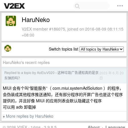
HaruNeko
V2EX member #186075, joined on 2016-08-09 08:11:15
+08:00
Switch topics list
HaruNeko's recent replies
Replied to a topic by AoEiuV020
这种垃圾广告通知真的是京
2023 年 6 月 20
›
日
东弹的吗？
MIUI 会有个叫“智能服务”（ com.miui.systemAdSolution ）的程序，
会伪装成其他程序推送通知，还有部分程序的开屏广告也是这个程序
提供的，并且好像 MIUI 的应用列表会默认隐藏这个程序
可以用 adb 卸载掉
More replies by HaruNeko
»
© 2026 V2EX · 14ms · 3.9.8.5
About
·
Language