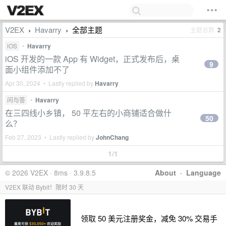
V2EX
Havarry
全部主题
主题总数
2
›
›
iOS
•
Havarry
iOS 开发的一款 App 有 Widget，正式发布后，桌
9
面小组件添加不了
Apr 30, 2024 • Lastly replied by
Havarry
问与答
•
Havarry
在三四线小乡镇， 50 平左右的小商铺适合做什
50
么？
Feb 27, 2023 • Lastly replied by
JohnChang
1/1
© 2026 V2EX · 8ms · 3.9.8.5
About
·
Language
V2EX 联动 Bybit！限时 30 天
领取 50 美元注册奖金，减免 30% 交易手