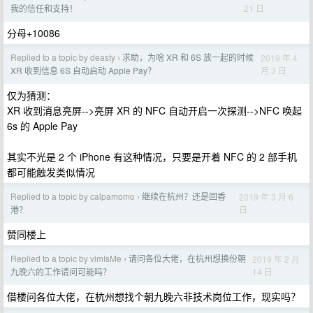
21 日
我的信任和支持！
分母+10086
Replied to a topic by deasty
求助，为啥 XR 和 6S 放一起的时候
2019 年 4
›
月 3 日
XR 收到信息 6S 自动启动 Apple Pay？
仅为猜测：
XR 收到消息亮屏-->亮屏 XR 的 NFC 自动开启一次探测-->NFC 唤起
6s 的 Apple Pay
其实不光是 2 个 iPhone 有这种情况，只要是开着 NFC 的 2 部手机
都可能触发类似情况
Replied to a topic by calpamomo
继续在杭州？还是回香
2019 年 3 月 6
›
日
港？
赞同楼上
Replied to a topic by vimIsMe
请问各位大佬，在杭州想换份朝
2019 年 2 月
›
14 日
九晚六的工作请问可能吗？
借楼问各位大佬，在杭州想找个朝九晚六非技术岗位工作，现实吗？