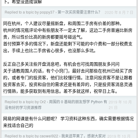
下。希望没造成误解
Replied to a topic by poppy37
第一次买房需要注意什么？
2020 年 8 月 7 日
›
同在杭州，个人建议尽量摇新盘，和周围二手房有价差的那种。
杭州的情况瓶评论中有些朋友不一定太了解，这边二手房普遍比新房
贵，所以性价比高的新房都要摇号碰运气。
首付预算不多的情况下，新盘还能剩下可能的中介费和一部分税费支
出，手续上也比二手房省心很多，也没那么多坑。
反正自己多关注些开盘消息吧，有机会也可找周围朋友多问问
关于请教周围人的话，有个小窍门，最好去问那些在杭州已经买了房
的，或者专门的投资客，他们比较懂行情。注意问投资客不是让跟着
投资客去买，投资和自住的需求还是有差异的，只是投资客消息灵通
行情熟，能多获取到有用信息。差不多就这样，祝早日上车。
Replied to a topic by Or2
周围的 0 基础的朋友想学 Python 有
2019 年 10 月
›
21 日
没有好的学习资源推荐
网易的网课是有什么问题呢？ 学习资料这种东西，确实需要根据情况
来找适合自己的
Replied to a topic by caowei922
我来送苹果了，感谢大家对
2019 年 10 月
›