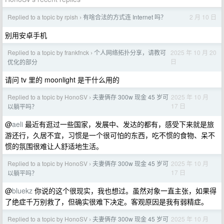
Replied to a topic by rpish
有啥合法的方式连 Internet 吗？
2 月 10 日
›
别用安卓手机
Replied to a topic by frankfnck
个人网络拓扑分享，请教可
2025 年 10 月 20
›
日
优化的部分
请问 tv 里的 moonlight 是干什么用的
Replied to a topic by HonoSV
夫妻俩存 300w 现金 45 岁可
2025 年 10 月
›
17 日
以躺平吗？
@
aeli
最近有逛过一些国家，发展中、发达的都有，感受下来就是旅
游还行，久居不宜，习惯是一个很可怕的东西，吃不惯的食物、呆不
惯的氛围很难让人舒适地生活。
Replied to a topic by HonoSV
夫妻俩存 300w 现金 45 岁可
2025 年 10 月
›
17 日
以躺平吗？
@
bluekz
你说的这个很现实，我也想过。虽然对象一直主张，如果得
了绝症千万别救了，但确实很难下决定。客观原因是我有弱精症。
Replied to a topic by HonoSV
夫妻俩存 300w 现金 45 岁可
2025 年 10 月
›