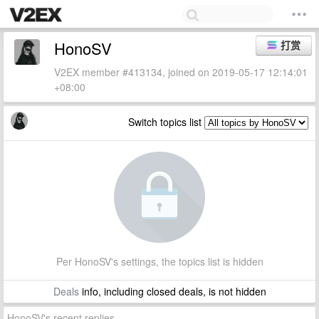
HonoSV
打赏
V2EX member #413134, joined on 2019-05-17 12:14:01
+08:00
Switch topics list
Per HonoSV's settings, the topics list is hidden
Deals
info, including closed deals, is not hidden
HonoSV's recent replies