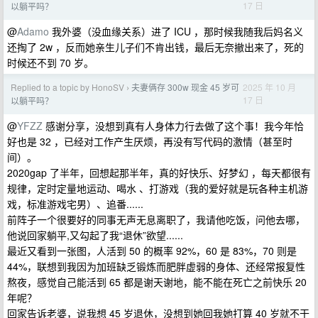
17 日
以躺平吗？
@
Adamo
我外婆（没血缘关系）进了 ICU ，那时候我随我后妈名义
还掏了 2w ，反而她亲生儿子们不肯出钱，最后无奈撤出来了，死的
时候还不到 70 岁。
Replied to a topic by HonoSV
夫妻俩存 300w 现金 45 岁可
2025 年 10 月
›
17 日
以躺平吗？
@
YFZZ
感谢分享，没想到真有人身体力行去做了这个事！我今年恰
好也是 32 ，已经对工作产生厌烦，再没有写代码的激情（甚至时
间）。
2020gap 了半年，回想起那半年，真的好快乐、好梦幻 ，每天都很有
规律，定时定量地运动、喝水 、打游戏（我的爱好就是玩各种主机游
戏，标准游戏宅男）、追番......
前阵子一个很要好的同事无声无息离职了，我请他吃饭，问他去哪，
他说回家躺平,又勾起了我“退休”欲望......
最近又看到一张图，人活到 50 的概率 92%，60 是 83%，70 则是
44%，联想到我因为加班缺乏锻炼而肥胖虚弱的身体、还经常报复性
熬夜，感觉自己能活到 65 都是谢天谢地，能不能在死亡之前快乐 20
年呢？
回家告诉老婆，说我想 45 岁退休，没想到她回我她打算 40 岁就不干