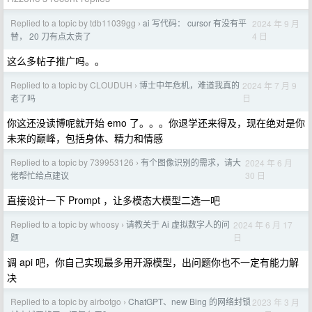
Replied to a topic by tdb11039gg
ai 写代码： cursor 有没有平
2024 年 9 月
›
4 日
替， 20 刀有点太贵了
这么多帖子推广吗。。
Replied to a topic by CLOUDUH
博士中年危机，难道我真的
2024 年 7 月 9
›
日
老了吗
你这还没读博呢就开始 emo 了。。。你退学还来得及，现在绝对是你
未来的巅峰，包括身体、精力和情感
Replied to a topic by 739953126
有个图像识别的需求，请大
2024 年 6 月
›
30 日
佬帮忙给点建议
直接设计一下 Prompt ，让多模态大模型二选一吧
Replied to a topic by whoosy
请教关于 Ai 虚拟数字人的问
2024 年 6 月 17
›
日
题
调 api 吧，你自己实现最多用开源模型，出问题你也不一定有能力解
决
Replied to a topic by airbotgo
ChatGPT、new Bing 的网络封锁
2023 年 3 月
›