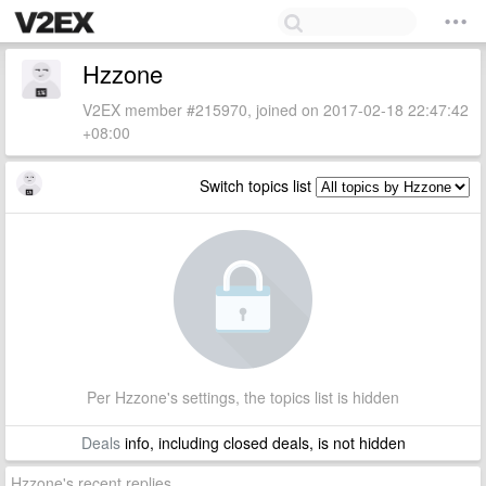
Hzzone
V2EX member #215970, joined on 2017-02-18 22:47:42
+08:00
Switch topics list
Per Hzzone's settings, the topics list is hidden
Deals
info, including closed deals, is not hidden
Hzzone's recent replies