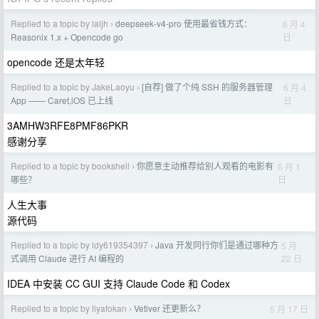
Replied to a topic by laijh
deepseek-v4-pro 使用最省钱方式：
6 月 4
›
日
Reasonix 1.x + Opencode go
opencode 还是太年轻
Replied to a topic by JakeLaoyu
[自荐] 做了个纯 SSH 的服务器管理
6 月 4
›
日
App —— Caret,iOS 已上线
3AMHW3RFE8PMF86PKR
感谢分享
Replied to a topic by bookshell
你愿意主动推荐给别人观看的电影有
6 月 1
›
日
哪些？
人生大事
源代码
Replied to a topic by ldy619354397
Java 开发同行你们是通过哪种方
5 月
›
22 日
式调用 Claude 进行 AI 编程的
IDEA 中安装 CC GUI 支持 Claude Code 和 Codex
Replied to a topic by liyafokan
Vetiver 还更新么？
5 月 17 日
›