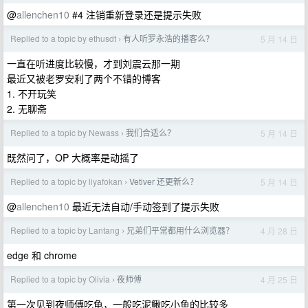
@
allenchen10
#4 注销重新登录还是提示失败
Replied to a topic by ethusdt
有人听罗永浩的播客么？
5 月 14 日
›
一直在听进度比较慢，才到刘震云那一期
最近又被老罗安利了两个不错的博客
1. 不开玩笑
2. 无聊斋
Replied to a topic by Newass
我们合适么？
5 月 14 日
›
既然问了，OP 大概率是动摇了
Replied to a topic by liyafokan
Vetiver 还更新么？
5 月 14 日
›
@
allenchen10
最近无法自动/手动签到了提示失败
Replied to a topic by Lantang
兄弟们平常都用什么浏览器？
4 月 28 日
›
edge 和 chrome
Replied to a topic by Olivia
夜师傅
4 月 25 日
›
第一次见到夜师傅吃龟，一般吃泥鳅吃小鱼的比较多