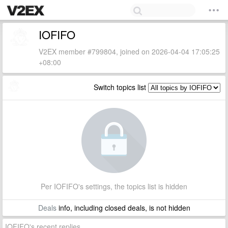
IOFIFO
V2EX member #799804, joined on 2026-04-04 17:05:25
+08:00
Switch topics list
Per IOFIFO's settings, the topics list is hidden
Deals
info, including closed deals, is not hidden
IOFIFO's recent replies