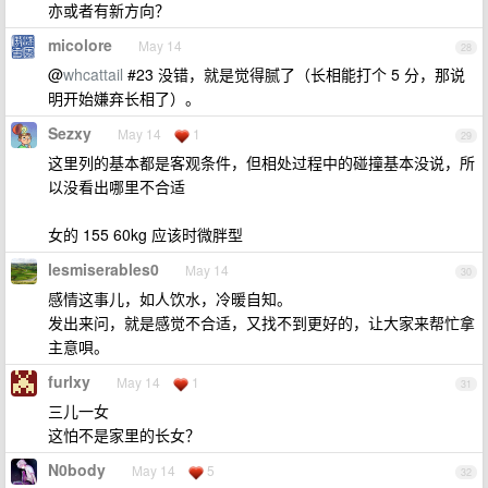
亦或者有新方向？
micolore
May 14
28
@
whcattail
#23 没错，就是觉得腻了（长相能打个 5 分，那说
明开始嫌弃长相了）。
Sezxy
May 14
1
29
这里列的基本都是客观条件，但相处过程中的碰撞基本没说，所
以没看出哪里不合适
女的 155 60kg 应该时微胖型
lesmiserables0
May 14
30
感情这事儿，如人饮水，冷暖自知。
发出来问，就是感觉不合适，又找不到更好的，让大家来帮忙拿
主意唄。
furlxy
May 14
1
31
三儿一女
这怕不是家里的长女？
N0body
May 14
5
32