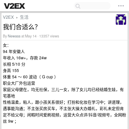
V2EX
生活
›
我们合适么？
By
Newass
at May 14 · 13357 views
女：
94 年安徽人
年收入 16w+，存款 24w
长相 5/10 分
身高 155
体重 54 ～ 60 波动（ G cup ）
职业大厂外包运营
家庭父母健在，均无社保，三儿一女，除了女儿均已经结婚生娃，有
宅基地
性格温柔，粘人，跟小孩关系很好；打扮和化妆在学习中；讲道理，
遇事能沟通；不主张买房买车，不主张大操大办婚礼，彩礼未定但肯
定不给父母；闲暇时间爱刷视频，运营大众点评/抖音/视频号，全网粉
丝 9w ；