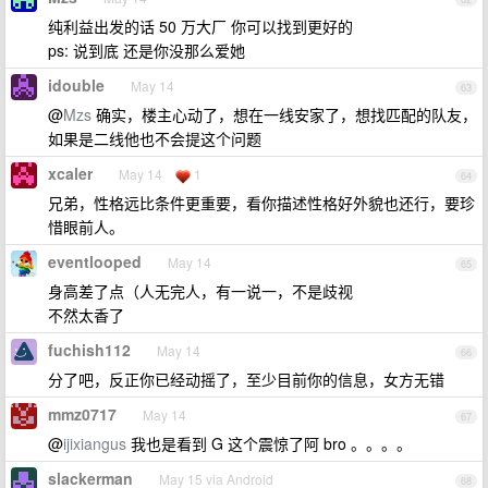
纯利益出发的话 50 万大厂 你可以找到更好的
ps: 说到底 还是你没那么爱她
idouble
May 14
63
@
Mzs
确实，楼主心动了，想在一线安家了，想找匹配的队友，
如果是二线他也不会提这个问题
xcaler
May 14
1
64
兄弟，性格远比条件更重要，看你描述性格好外貌也还行，要珍
惜眼前人。
eventlooped
May 14
65
身高差了点（人无完人，有一说一，不是歧视
不然太香了
fuchish112
May 14
66
分了吧，反正你已经动摇了，至少目前你的信息，女方无错
mmz0717
May 14
67
@
ijixiangus
我也是看到 G 这个震惊了阿 bro 。。。。
slackerman
May 15 via Android
68