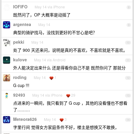
IOFIFO
May 14 via iPhone
8
既然问了，OP 大概率是动摇了
argentea
May 14
9
典型的骑驴找马，没找到更好的不甘心是吧？
pekki
May 14
10
处了 900 天还来问，说明是真的不喜欢，不喜欢就是不喜欢。
kulove
May 14 via Android
11
外人能决定出来什么 还是得看你自己不是 既然你问了 那就分
roding
May 14
1
12
G cup !!!
92493
May 14 via iPhone
29
13
点进来的一瞬间，我只看到了 G cup ，其他的没看懂也不想看
了………
Meteora626
May 14
3
14
字里行间 觉得女方家庭条件不好，楼主是想换又不敢换，