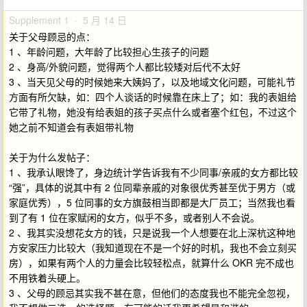
Supplement 1 · 5 月 14 日
关于父母顾忌的点：
1 、年龄问题，大年龄了比较担心生孩子的问题
2 、身高/外貌问题，觉得两个人都比较矮对后代不太好
3 、当天见父母的时候她来大姨妈了，以及地域文化问题，可能礼节
方面有所欠缺，如：四个人谈话的时候靠在床上了；如：我的表姐给
它带了礼物，她没有给表姐的孩子买点什么或者塞个红包，不过这个
她之前不知道会有表姐带礼物
关于为什么发帖子：
1 、我承认眼馋了，身边统计学告诉我有不少同事/亲戚的女方都比较
“强”，具体的说其中有 2 位同辈亲戚的对象很优秀甚至优于男方（或
家庭优秀），5 位同事的女方旗鼓相当即都是大厂员工；当然我也看
到了有 1 位在家赋闲的女方，似乎不多，或者别人不会说。
2 、我其实没想花女方的钱，只是说我一个人想要在北上深杭这种地
方安家压力比较大（我知道现在不是一个好的时机，我也不会立刻买
房），如果有两个人的力量会比较轻松点，就算什么 OKR 完不成也
不用铁着头硬上。
3 、父母的顾忌其实我不甚在意，但他们的态度我也不能完全忽视，