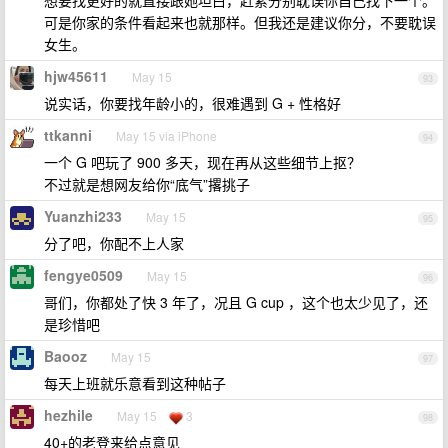
想要找更好的就直接跟她坦白，赶紧分别耽误你自己找下一个。
可是你家的条件看起来也就那样。但我还是建议你分，不要耽误
女生。
hjw45611
May 15
93
说实话，你要找年龄小的，很难遇到 G + 性格好
ttkanni
May 15 via iPhone
94
一个 G 吧玩了 900 多天，现在再从这些细节上抠？
不过就是想网友给你“底气”撂挑子
Yuanzhi233
May 15
95
分了吧，你配不上人家
fengye0509
May 15
96
哥们，你都处了快 3 年了，况且 G cup ，这个也太少见了，还
是珍惜吧
Baooz
May 15
97
每天上班就乐意看到这种帖子
hezhile
May 15
3
98
40+的老登来给点意见