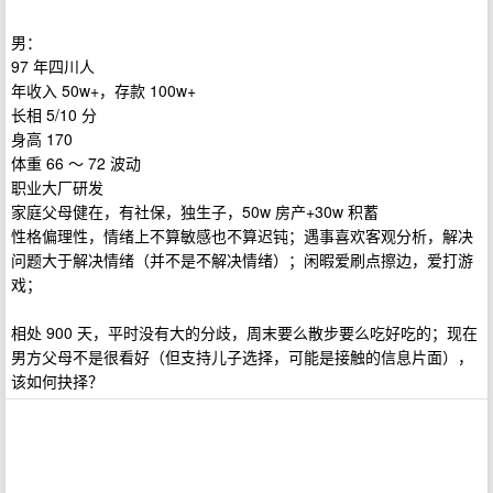
男：
97 年四川人
年收入 50w+，存款 100w+
长相 5/10 分
身高 170
体重 66 ～ 72 波动
职业大厂研发
家庭父母健在，有社保，独生子，50w 房产+30w 积蓄
性格偏理性，情绪上不算敏感也不算迟钝；遇事喜欢客观分析，解决
问题大于解决情绪（并不是不解决情绪）；闲暇爱刷点擦边，爱打游
戏；
相处 900 天，平时没有大的分歧，周末要么散步要么吃好吃的；现在
男方父母不是很看好（但支持儿子选择，可能是接触的信息片面），
该如何抉择？