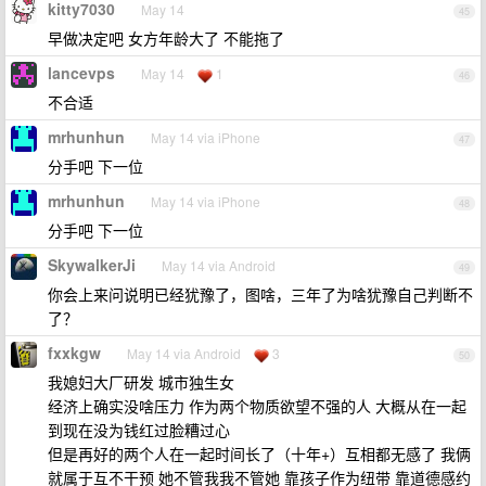
kitty7030
May 14
45
早做决定吧 女方年龄大了 不能拖了
lancevps
May 14
1
46
不合适
mrhunhun
May 14 via iPhone
47
分手吧 下一位
mrhunhun
May 14 via iPhone
48
分手吧 下一位
SkywalkerJi
May 14 via Android
49
你会上来问说明已经犹豫了，图啥，三年了为啥犹豫自己判断不
了？
fxxkgw
May 14 via Android
3
50
我媳妇大厂研发 城市独生女
经济上确实没啥压力 作为两个物质欲望不强的人 大概从在一起
到现在没为钱红过脸糟过心
但是再好的两个人在一起时间长了（十年+）互相都无感了 我俩
就属于互不干预 她不管我我不管她 靠孩子作为纽带 靠道德感约