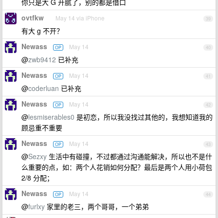
你只是大 G 开腻了，别的都是借口
ovtfkw
May 14 via iPhone
39
有大 g 不开？
Newass
May 14
OP
40
@
zwb9412
已补充
Newass
May 14
OP
41
@
coderluan
已补充
Newass
May 14
OP
42
@
lesmiserables0
是初恋，所以我没找过其他的，我想知道我的
顾忌重不重要
Newass
May 14
OP
43
@
Sezxy
生活中有碰撞，不过都通过沟通能解决，所以也不是什
么重要的点，如：两个人花销如何分配？最后是两个人用小荷包
2/8 分配；
Newass
May 14
OP
44
@
furlxy
家里的老三，两个哥哥，一个弟弟