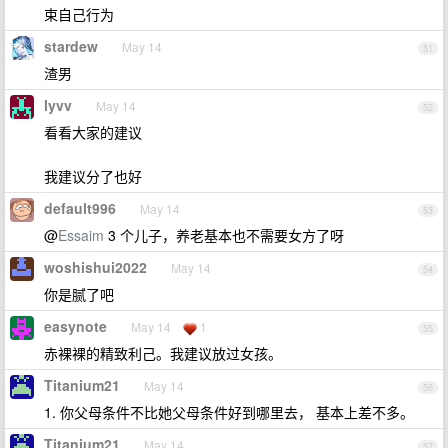
束自己行为
stardew
May 14
51
渣男
lyvv
May 14
52
看看大家的建议
我建议分了也好
default996
May 14
53
@
Essaim
3 个儿子，养老基本也不需要女方了呀
woshishui2022
May 14
54
你是腻了吧
easynote
May 14
1
55
赤裸裸的精致利己。我建议放过女孩。
Titanium21
May 14
56
1. 你父母条件不比她父母条件好到哪里去， 基本上差不多。
Titanium21
May 14
57