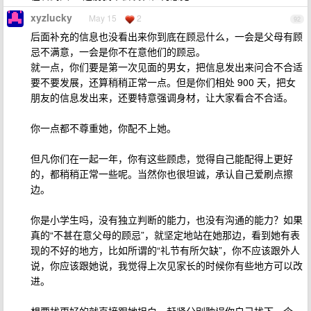
xyzlucky
May 15
2
92
后面补充的信息也没看出来你到底在顾忌什么，一会是父母有顾
忌不满意，一会是你不在意他们的顾忌。
就一点，你们要是第一次见面的男女，把信息发出来问合不合适
要不要发展，还算稍稍正常一点。但是你们相处 900 天，把女
朋友的信息发出来，还要特意强调身材，让大家看合不合适。
你一点都不尊重她，你配不上她。
但凡你们在一起一年，你有这些顾虑，觉得自己能配得上更好
的，都稍稍正常一些呢。当然你也很坦诚，承认自己爱刷点擦
边。
你是小学生吗，没有独立判断的能力，也没有沟通的能力？如果
真的“不甚在意父母的顾忌”，就坚定地站在她那边，看到她有表
现的不好的地方，比如所谓的“礼节有所欠缺”，你不应该跟外人
说，你应该跟她说，我觉得上次见家长的时候你有些地方可以改
进。