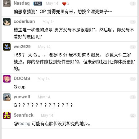
Nasdaq
May 14
2
PRO
15
偏恶意猜测：OP 觉得兜里有米，想换个漂亮妹子～
coderluan
May 14
16
楼主唯一犹豫的点是“男方父母不是很看好”，然后呢，你父母不
看好的原因呢？
wei2629
May 14
17
155 ？ 大 G 。 。 都是 5 分 我不知道 5 概念。 岁数大你三岁
缺点。你的条件能找到条件更好的，但未必能找到让你体感更好
的。
DOOMS
May 14
18
G cup
yuewolf
May 14
19
G ？？？？？？？？？？？？？
Seanfuck
May 14
20
@
roding
可能有点胖但没到坦克的地步。