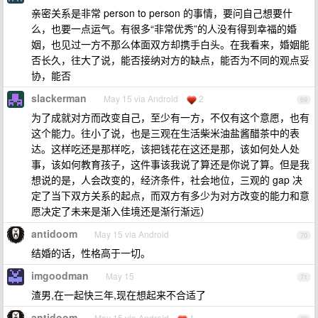
亲密关系是非常 person to person 的事情，要问自己想要什
么，也要一点运气。有很多“非常优秀”的人没有得到幸福的婚
姻，也见过一方不那么体面双方却携手白头。在我看来，婚姻能
否长久，往大了说，能否接纳对方的缺点，能否为不同的观点妥
协，能否
slackerman
May 15 via Android
2
69
为了成就对方而改变自己，至少有一方，不仅有这个意愿，也有
这个能力。往小了说，也是三观在生活柴米油盐酱醋茶中的表
达。这样吃还是那样吃，该把钱花在这还是那，该如何处人处
事，该如何教育孩子，这件事该我说了算还是你说了算。但是我
想说的是，人会改变的，经济条件，社会地位，三观的 gap 决
定了当下双方关系的起点，而双方有多少为对方改变的能力和意
愿决定了未来是渐入佳境还是渐行渐远）
antidoom
May 15 via Android
70
结婚的话，性格高于一切。
imgoodman
May 15
71
渣男,在一起快三年,现在想起来不合适了
antidoom
May 15 via Android
1