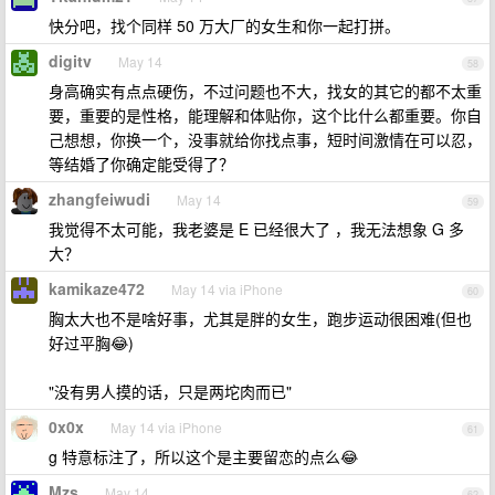
快分吧，找个同样 50 万大厂的女生和你一起打拼。
digitv
May 14
58
身高确实有点点硬伤，不过问题也不大，找女的其它的都不太重
要，重要的是性格，能理解和体贴你，这个比什么都重要。你自
己想想，你换一个，没事就给你找点事，短时间激情在可以忍，
等结婚了你确定能受得了？
zhangfeiwudi
May 14
59
我觉得不太可能，我老婆是 E 已经很大了 ，我无法想象 G 多
大？
kamikaze472
May 14 via iPhone
60
胸太大也不是啥好事，尤其是胖的女生，跑步运动很困难(但也
好过平胸😂)
"没有男人摸的话，只是两坨肉而已"
0x0x
May 14 via iPhone
61
g 特意标注了，所以这个是主要留恋的点么😂
Mzs
May 14
62