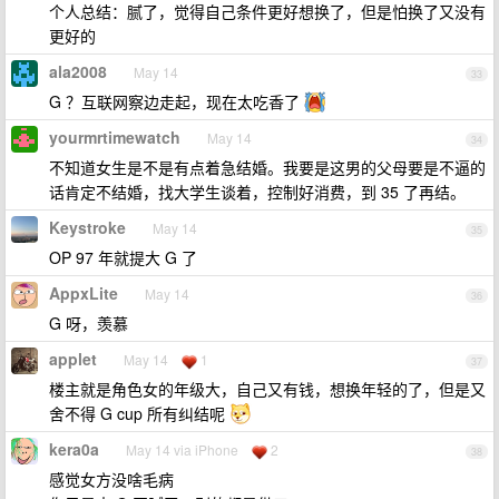
个人总结：腻了，觉得自己条件更好想换了，但是怕换了又没有
更好的
ala2008
May 14
33
G ？互联网察边走起，现在太吃香了
yourmrtimewatch
May 14
34
不知道女生是不是有点着急结婚。我要是这男的父母要是不逼的
话肯定不结婚，找大学生谈着，控制好消费，到 35 了再结。
Keystroke
May 14
35
OP 97 年就提大 G 了
AppxLite
May 14
36
G 呀，羡慕
applet
May 14
1
37
楼主就是角色女的年级大，自己又有钱，想换年轻的了，但是又
舍不得 G cup 所有纠结呢
kera0a
May 14 via iPhone
2
38
感觉女方没啥毛病