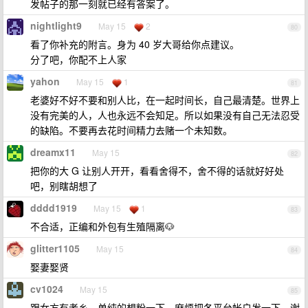
发帖子的那一刻就已经有答案了。
nightlight9
May 15
2
80
看了你补充的附言。身为 40 岁大哥给你点建议。
分了吧，你配不上人家
yahon
May 15
1
81
老婆好不好不要和别人比，在一起时间长，自己最清楚。世界上
没有完美的人，人也永远不会知足。所以如果没有自己无法忍受
的缺陷。不要再去花时间精力去赌一个未知数。
dreamx11
May 15
82
把你的大 G 让别人开开，看看舍得不，舍不得的话就好好处
吧，别瞎胡想了
dddd1919
May 15
1
83
不合适，正编和外包有生殖隔离🐶
glitter1105
May 15
84
娶妻娶贤
cv1024
May 15
85
跟女方有老乡，单纯的想粉一下。麻烦把各平台帐户发一下，谢