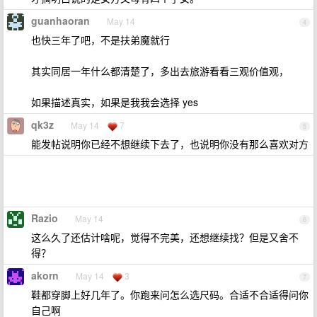
guanhaoran
May 14
4
也快三年了吧，不是扶弟魔就行
其实同居一年什么都清楚了，多出去旅游看看三观价值观，
如果描述真实，如果是我我会选择 yes
qk3z
May 14
7
5
能发帖说明你已经不想继续下去了，也说明你没有那么喜欢对方
Razio
May 14
6
这么久了还估计啥呢，觉得不完美，还想继续找？但是又舍不
得？
akorn
May 14
3
7
鞋都穿脚上好几年了。你跑来问怎么选尺码。合适不合适得问你
自己啊