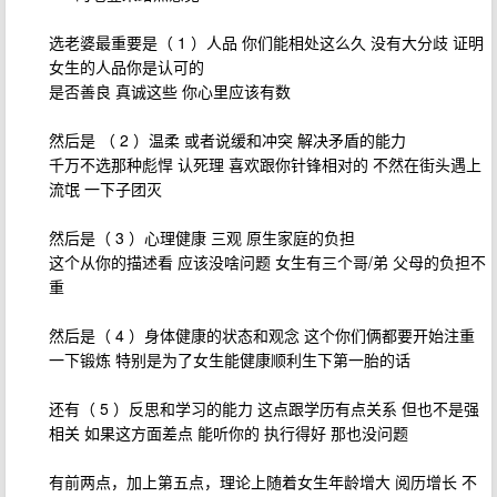
选老婆最重要是（ 1 ）人品 你们能相处这么久 没有大分歧 证明
女生的人品你是认可的
是否善良 真诚这些 你心里应该有数
然后是 （ 2 ）温柔 或者说缓和冲突 解决矛盾的能力
千万不选那种彪悍 认死理 喜欢跟你针锋相对的 不然在街头遇上
流氓 一下子团灭
然后是（ 3 ）心理健康 三观 原生家庭的负担
这个从你的描述看 应该没啥问题 女生有三个哥/弟 父母的负担不
重
然后是（ 4 ）身体健康的状态和观念 这个你们俩都要开始注重
一下锻炼 特别是为了女生能健康顺利生下第一胎的话
还有（ 5 ）反思和学习的能力 这点跟学历有点关系 但也不是强
相关 如果这方面差点 能听你的 执行得好 那也没问题
有前两点，加上第五点，理论上随着女生年龄增大 阅历增长 不