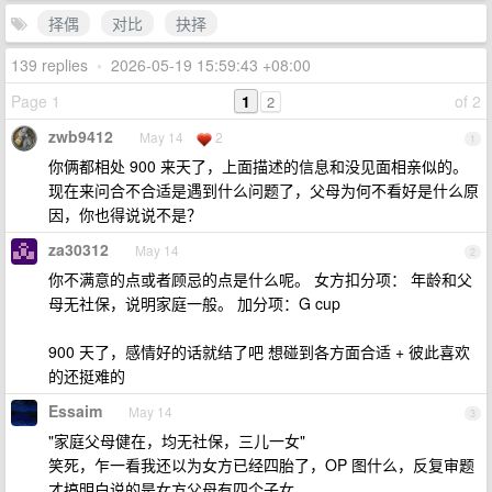
择偶
对比
抉择
139 replies
•
2026-05-19 15:59:43 +08:00
Page 1
1
of 2
2
zwb9412
May 14
2
1
你俩都相处 900 来天了，上面描述的信息和没见面相亲似的。
现在来问合不合适是遇到什么问题了，父母为何不看好是什么原
因，你也得说说不是？
za30312
May 14
2
你不满意的点或者顾忌的点是什么呢。 女方扣分项： 年龄和父
母无社保，说明家庭一般。 加分项：G cup
900 天了，感情好的话就结了吧 想碰到各方面合适 + 彼此喜欢
的还挺难的
Essaim
May 14
3
"家庭父母健在，均无社保，三儿一女"
笑死，乍一看我还以为女方已经四胎了，OP 图什么，反复审题
才搞明白说的是女方父母有四个子女。