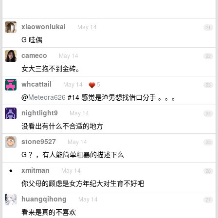
xiaowoniukai
May 14
21
G 哇偶
cameco
May 14
22
女大三抱不到金砖。
whcattail
May 14
5
23
@
Meteora626
#14 感觉是渣男想找借口分手 。。。
nightlight9
May 14
24
没看出有什么不合适的地方
stone9527
May 14
25
G ？，有人能简单粗暴的描述下么
xmitman
May 14
26
你父母的顾虑是女方年纪大对生育不好吧
huangqihong
May 14
27
看来是真的不喜欢