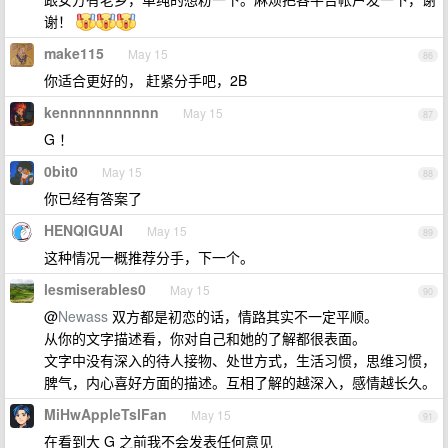
谢！
make115
May 15
86
你适合更好的， 赶紧分手吧，2B
kennnnnnnnnnn
May 15
87
G ！
0bit0
May 15
88
你已经有答案了
HENQIGUAI
May 15
89
这种情况一概推荐分手，下一个。
lesmiserables0
May 15
90
@
Newass
双方都是初恋的话，情路其实不一定平顺。
从你的文字描述看，你对自己和她的了解都很表面。
文字中没有深入的待人接物、处世方式，生活习惯，思维习惯，
脾气，内心喜好方面的描述。互相了解的越深入，感情越长久。
MiHwAppleTslFan
May 15
91
在看到大 G 之前我不会发表任何意见