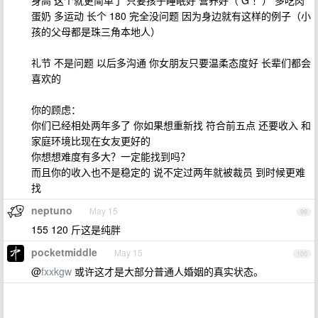
身高 这个就更简单了 只要孩子睡眠好 营养好（ G ！） 多吃肉
蛋奶 多运动 长个 180 完全没问题 因为身边就有这样的例子（小
孩的父母都是珠三角本地人）
礼节 不是问题 以后多沟通 你女朋友只要温柔态度好 长辈们都会
喜欢的
你的顾虑：
你们已经相处两年多了 你如果想重新找 符合前五点 还要收入 和
家庭环境比现在女友更好的
你想想难度有多大？一定能找到吗？
而且你的收入也不是稳定的 说不定过两年就被裁员 到时候更难
找
neptuno
May 15
99
155 120 斤这是纯胖
pocketmiddle
May 15
100
@
fxxkgw
或许这才是大部分普通人婚姻的真实状态。