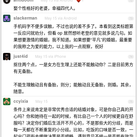
72
娶个性格好的老婆，幸福四代人。
slackerman
May 15 via Android
73
手机码字不便多误触，不过也说的差不多了。本看到这类标题第
一反应问就劝分，但看 op 居然想听老登的意见就多说几句。如
果想要激情的婚姻，我不知道。如果想要“平凡”的婚姻，最重要
的我称之为爱的能力，以上我的一点观察，祝好
just4id
May 15 via iPhone
74
抠住两个点，一是女方在生理上还能不能触动你？二是目前男方
有无备胎。
不能生理触动且有备胎，则分；能触动且无备胎，则婚。其余，
随意。
ccyixia
May 15
75
条件上来说肯定是非常优秀合适的结婚对象，可是你自己真的开
心吗？你和她待在一起的时候，有比自己一个人的时候更自在舒
服吗？决定你们婚后生活开不开心的，不是那些大的分歧，而是
每一天都在不断重复的小分歧。比如，吃饭的口味是否一致，一
起出门逛街去哪做决策是否顺畅，遇到意见不统一是否能有效沟