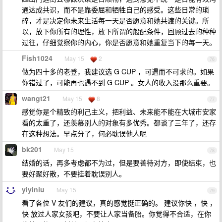
通达成共识，而不是靠委屈和牺牲自己的感受。这些日常的琐
碎，才是决定你未来生活每一天是否愿意和她共渡的关键。所
以，放下你所有的理性，放下所谓的般配条件，回顾过去的种种
过往，仔细觉察你的内心，你是否愿意和她重复当下的每一天。
Fish1024
May 15
2
76
做为四十多的老登，我建议选 G CUP ，可遇而不可求的。如果
你错过了，可能再也遇不到 G CUP 。女人的收入没那么重要。
wangt21
May 15
8
77
感觉你是个精致的利己主义，把利益、未来能不能在大城市安家
看的太重了，还羡慕别人的对象有多优秀。都谈了三年了，还存
在这种想法。早点分了，何必耽误他人呢
bk201
May 15
78
结婚的话，再多考虑都不为过，但是要善待对方，即使结束，也
要好聚好散，不要挂着耽误别人。
yiyiniu
May 15
79
看了各位 V 友们的建议，真的感觉挺正确的。 建议你快 ，快 ，
快 放过人家女孩吧，不要让人家当备胎。你觉得不合适，在你