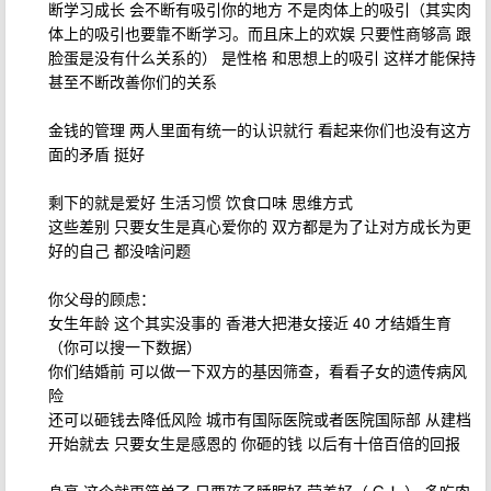
断学习成长 会不断有吸引你的地方 不是肉体上的吸引（其实肉
体上的吸引也要靠不断学习。而且床上的欢娱 只要性商够高 跟
脸蛋是没有什么关系的） 是性格 和思想上的吸引 这样才能保持
甚至不断改善你们的关系
金钱的管理 两人里面有统一的认识就行 看起来你们也没有这方
面的矛盾 挺好
剩下的就是爱好 生活习惯 饮食口味 思维方式
这些差别 只要女生是真心爱你的 双方都是为了让对方成长为更
好的自己 都没啥问题
你父母的顾虑：
女生年龄 这个其实没事的 香港大把港女接近 40 才结婚生育
（你可以搜一下数据）
你们结婚前 可以做一下双方的基因筛查，看看子女的遗传病风
险
还可以砸钱去降低风险 城市有国际医院或者医院国际部 从建档
开始就去 只要女生是感恩的 你砸的钱 以后有十倍百倍的回报