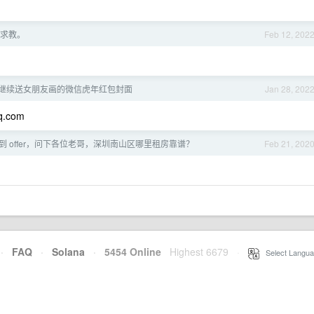
求教。
Feb 12, 202
了,继续送女朋友画的微信虎年红包封面
Jan 28, 202
q.com
到 offer，问下各位老哥，深圳南山区哪里租房靠谱？
Feb 21, 202
·
FAQ
·
Solana
·
5454 Online
Highest 6679
·
Select Langua