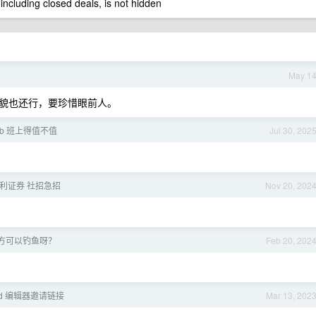
 including closed deals, is not hidden
May 1
貌也还行，要珍惜眼前人。
 b 班上得值不值
Jul 30, 202
 胜利证券 社招急招
Nov 20, 202
方可以钓鱼呀？
Feb 20, 202
ed 编辑器邀请链接
Mar 13, 202