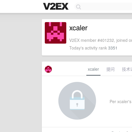
xcaler
V2EX member #401232, joined on
Today's activity rank
3351
xcaler
提问
技术
Per xcaler's 