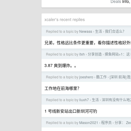
Deals
info,
xcaler's recent replies
Replied to a topic by
Newass
生活
我们合适么？
›
›
兄弟，性格远比条件更重要，看你描述性格好外
Replied to a topic by
itxh
分享创造
摸鱼网站+1：这
›
›
3.87 爽到爆炸。。
Replied to a topic by
joeshero
酷工作
[深圳 前海]
›
›
工作地在前海哪里？
Replied to a topic by
liuxh7
生活
深圳有没有什么地
›
›
1 号线新安站出口新圳河可钓
Replied to a topic by
Mason2021
程序员
分享： Z
›
›