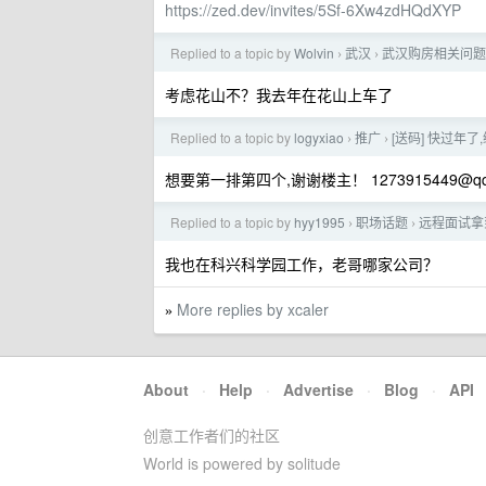
https://zed.dev/invites/5Sf-6Xw4zdHQdXYP
Replied to a topic by
Wolvin
武汉
武汉购房相关问题
›
›
考虑花山不？我去年在花山上车了
Replied to a topic by
logyxiao
推广
[送码] 快过年
›
›
想要第一排第四个,谢谢楼主！
1273915449@q
Replied to a topic by
hyy1995
职场话题
远程面试拿
›
›
我也在科兴科学园工作，老哥哪家公司？
More replies by xcaler
»
About
·
Help
·
Advertise
·
Blog
·
API
创意工作者们的社区
World is powered by solitude