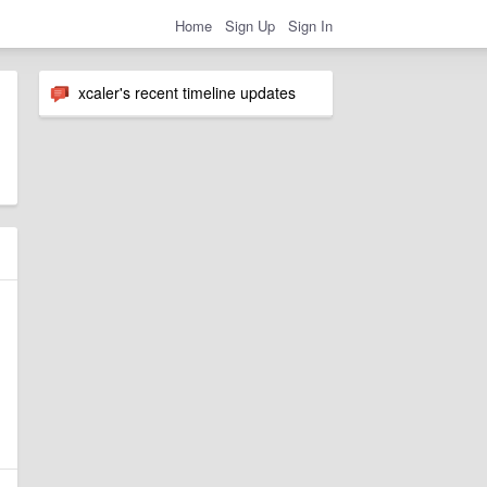
Home
Sign Up
Sign In
xcaler's recent timeline updates