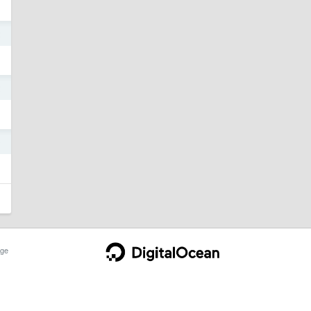
2
2
0
ge