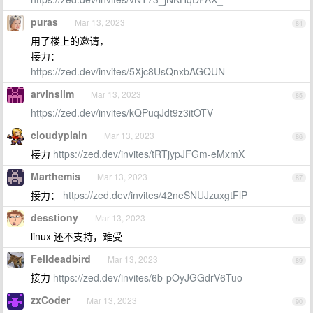
puras
Mar 13, 2023
84
用了楼上的邀请，
接力：
https://zed.dev/invites/5Xjc8UsQnxbAGQUN
arvinsilm
Mar 13, 2023
85
https://zed.dev/invites/kQPuqJdt9z3itOTV
cloudyplain
Mar 13, 2023
86
接力
https://zed.dev/invites/tRTjypJFGm-eMxmX
Marthemis
Mar 13, 2023
87
接力：
https://zed.dev/invites/42neSNUJzuxgtFlP
desstiony
Mar 13, 2023
88
linux 还不支持，难受
Felldeadbird
Mar 13, 2023
89
接力
https://zed.dev/invites/6b-pOyJGGdrV6Tuo
zxCoder
Mar 13, 2023
90