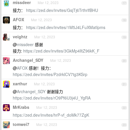
missdeer
Mar 12, 2023
17
接力：
https://zed.dev/invites/GsjTj6TrthrlfBHU
AFOX
Mar 12, 2023
18
接力：
https://zed.dev/invites/1M5J4LFuXMatIpms
veightz
Mar 12, 2023
19
@
missdeer
感谢
接力:
https://zed.dev/invites/3GkMp4lltZ96kK_F
Archangel_SDY
Mar 12, 2023
20
@
AFOX
感谢！接力：
https://zed.dev/invites/PzdrklCV7tg3KSrp
xarthur
Mar 12, 2023
21
@
Archangel_SDY
谢谢接力
https://zed.dev/invites/rO9Pf6U3j4U_YgRA
MrKrabs
Mar 12, 2023
22
https://zed.dev/invites/hrP-vf_doMk77ZgK
tomwei7
Mar 12, 2023
23