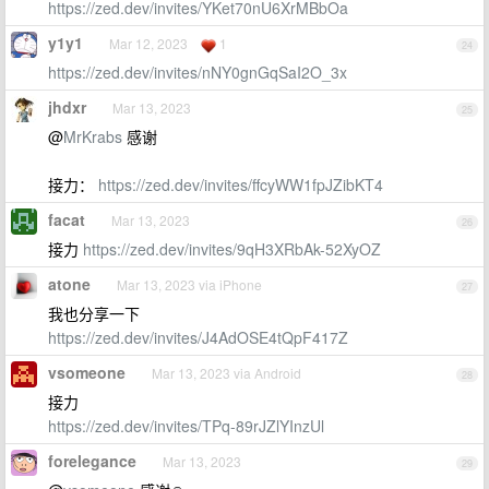
https://zed.dev/invites/YKet70nU6XrMBbOa
y1y1
Mar 12, 2023
1
24
https://zed.dev/invites/nNY0gnGqSaI2O_3x
jhdxr
Mar 13, 2023
25
@
MrKrabs
感谢
接力：
https://zed.dev/invites/ffcyWW1fpJZibKT4
facat
Mar 13, 2023
26
接力
https://zed.dev/invites/9qH3XRbAk-52XyOZ
atone
Mar 13, 2023 via iPhone
27
我也分享一下
https://zed.dev/invites/J4AdOSE4tQpF417Z
vsomeone
Mar 13, 2023 via Android
28
接力
https://zed.dev/invites/TPq-89rJZlYInzUl
forelegance
Mar 13, 2023
29