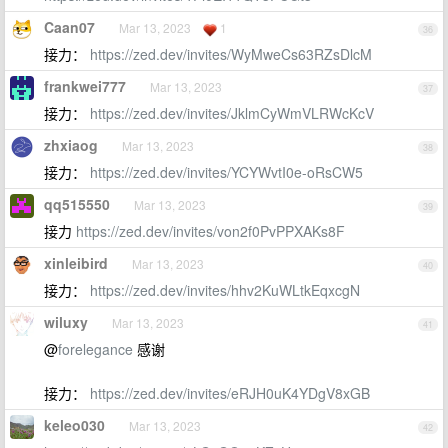
Caan07
Mar 13, 2023
1
36
接力：
https://zed.dev/invites/WyMweCs63RZsDlcM
frankwei777
Mar 13, 2023
37
接力：
https://zed.dev/invites/JklmCyWmVLRWcKcV
zhxiaog
Mar 13, 2023
38
接力：
https://zed.dev/invites/YCYWvtI0e-oRsCW5
qq515550
Mar 13, 2023
39
接力
https://zed.dev/invites/von2f0PvPPXAKs8F
xinleibird
Mar 13, 2023
40
接力：
https://zed.dev/invites/hhv2KuWLtkEqxcgN
wiluxy
Mar 13, 2023
41
@
forelegance
感谢
接力：
https://zed.dev/invites/eRJH0uK4YDgV8xGB
keleo030
Mar 13, 2023
42