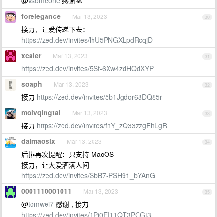
@
vsomeone
感谢🙏
forelegance
Mar 13, 2023
30
接力，让爱传递下去：
https://zed.dev/invites/lhU5PNGXLpdRcqjD
xcaler
Mar 13, 2023
31
https://zed.dev/invites/5Sf-6Xw4zdHQdXYP
soaph
Mar 13, 2023
32
接力
https://zed.dev/invites/5b1Jgdor68DQ85r-
molvqingtai
Mar 13, 2023
33
接力
https://zed.dev/invites/fnY_zQ33zzgFhLgR
daimaosix
Mar 13, 2023
34
后排再次提醒：只支持 MacOS
接力，让大爱洒满人间
https://zed.dev/invites/SbB7-PSH91_bYAnG
0001110001011
Mar 13, 2023
35
@
tomwei7
感谢 , 接力
https://zed.dev/invites/1Pi0EI11QT3PCGt3