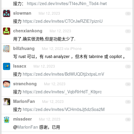
接力：
https://zed.dev/invites/Tf4eJNm_Tbd4-hwt
slowman
Mar 12, 2023
10
接力
https://zed.dev/invites/CTOrJwRZlE7piznU
chenxiankong
Mar 12, 2023
11
用了,确实很流畅,但是功能太少了.
billzhuang
Mar 12, 2023 via iPhone
12
写 rust 可以，有 rust-analyzer ，但木有 tabnine 或 copilot 。
Issacx
Mar 12, 2023
13
接力
https://zed.dev/invites/BdWUQDtj2xtpsLmV
stranchong
Mar 12, 2023
14
接力
https://zed.dev/invites/_VqbRlrHdT_K9prc
MarlonFan
Mar 12, 2023
15
接力
https://zed.dev/invites/VCHm0sJj5dzSoa2M
missdeer
Mar 12, 2023
16
@
MarlonFan
感谢，已用