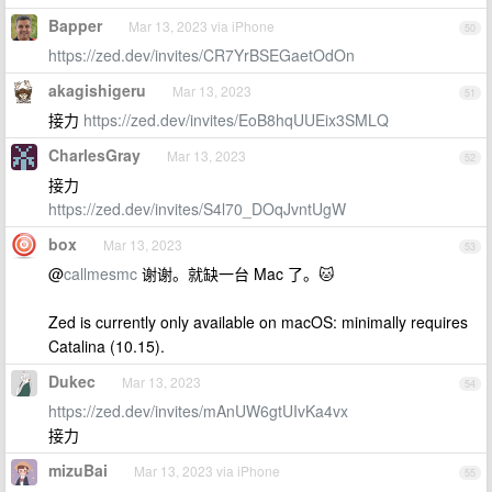
Bapper
Mar 13, 2023 via iPhone
50
https://zed.dev/invites/CR7YrBSEGaetOdOn
akagishigeru
Mar 13, 2023
51
接力
https://zed.dev/invites/EoB8hqUUEix3SMLQ
CharlesGray
Mar 13, 2023
52
接力
https://zed.dev/invites/S4l70_DOqJvntUgW
box
Mar 13, 2023
53
@
callmesmc
谢谢。就缺一台 Mac 了。🐱
Zed is currently only available on macOS: minimally requires
Catalina (10.15).
Dukec
Mar 13, 2023
54
https://zed.dev/invites/mAnUW6gtUIvKa4vx
接力
mizuBai
Mar 13, 2023 via iPhone
55