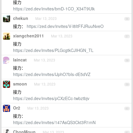
接力
https://zed.dev/invites/bmD-1CO_X34T9Ulk
chekun
Mar 13, 2023
56
接力：
https://zed.dev/invites/V-l8ItFFJRuuNveO
xiangchen2011
Mar 13, 2023
57
接力
https://zed.dev/invites/PLGcgtkCJIHGN_TL
laincat
Mar 13, 2023
58
接力：
https://zed.dev/invites/lJphO7bIs-dE5dVZ
smoon
Mar 13, 2023
59
接力
https://zed.dev/invites/pCXzECc-twbztbjv
Or2
Mar 13, 2023
60
接力：
https://zed.dev/invites/147AsQS3Ckt3R1mN
ChopMoun
Mar 13, 2023
61