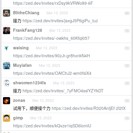
https://zed.dev/invites/rxDsy9kVRWo89-6F
BlitheChiang
Mar 13, 2023
69
接力
https://zed.dev/invites/jaxgJ5P6giPu_tuz
FrankFang128
Mar 13, 2023
70
https://zed.dev/invites/-owkhs_60Kfqi057
waising
Mar 13, 2023
71
https://zed.dev/invites/90zJr-gr8hxnkN4H
Muyiafan
Mar 13, 2023
72
https://zed.dev/invites/OAfChJ2-wm0fslX4
shwomen1234fs
Mar 13, 2023
73
接力
https://zed.dev/invites/_7yFMO4sslYZYkDT
zonas
Mar 13, 2023
74
试用下，顺便接个力
https://zed.dev/invites/R320AnIjEf-2l2tX
gimp
Mar 13, 2023
75
https://zed.dev/invites/kQvze1iqSD6lomiU