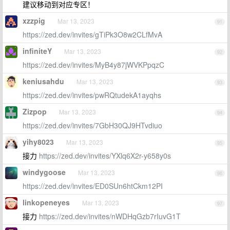
建议移动到对应专区！
xzzpig
Mar 13, 2023
91
https://zed.dev/invites/gTiPk3O8w2CLfMvA
infiniteY
Mar 13, 2023
92
https://zed.dev/invites/MyB4y87jWVKPpqzC
keniusahdu
Mar 13, 2023
93
https://zed.dev/invites/pwRQtudekA1ayqhs
Zizpop
Mar 13, 2023
94
https://zed.dev/invites/7GbH30QJ9HTvdiuo
yihy8023
Mar 13, 2023
95
接力
https://zed.dev/invites/YXlq6X2r-y658y0s
windygoose
Mar 13, 2023
96
https://zed.dev/invites/ED0SUn6htCkm12PI
linkopeneyes
Mar 13, 2023
97
接力
https://zed.dev/invites/nWDHqGzb7rIuvG1T