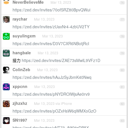
NeverBelieveMe
Mar 13, 2023
76
https://zed.dev/invites/70ofSRZ80BpvQWui
raychar
Mar 13, 2023
77
https://zed.dev/invites/zUaxNr4-4zbUV2TY
suyulingxm
Mar 13, 2023
78
https://zed.dev/invites/D3V7CXR6NBotjRcI
hangbale
Mar 13, 2023
79
接力
https://zed.dev/invites/ZAE73sMwlL9VFz1D
ColinZeb
Mar 13, 2023
80
https://zed.dev/invites/hAuJzSyJbmK40Nwq
xppcnn
Mar 13, 2023
81
https://zed.dev/invites/pNYDROlWjsAe0rv9
zjhzxhz
Mar 13, 2023 via iPhone
82
https://zed.dev/invites/pOZxHsW6qWMXoGzO
SN1997
Mar 13, 2023
83
https://zed.dev/invites/vNT73_jNKHqDPAX_