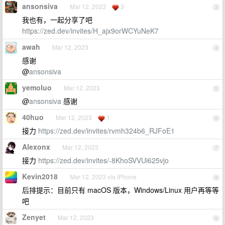
ansonsiva
Mar 12, 2023
3
3
我也有，一起分享了吧
https://zed.dev/invites/H_ajx9orWCYuNeK7
awah
Mar 12, 2023
4
感谢
@
ansonsiva
yemoluo
Mar 12, 2023
5
@
ansonsiva
感谢
40huo
Mar 12, 2023
1
6
接力
https://zed.dev/invites/rvmh324b6_RJFoE1
Alexonx
Mar 12, 2023
7
接力
https://zed.dev/invites/-8KhoSVVUi625vjo
Kevin2018
Mar 12, 2023 via iPhone
8
后排提示：目前只有 macOS 版本，Windows/Linux 用户再等等
吧
Zenyet
Mar 12, 2023
9