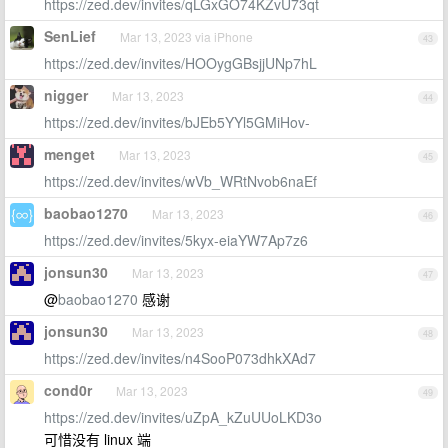
https://zed.dev/invites/qLGxGO74KZvU73qt
SenLief
Mar 13, 2023 via iPhone
43
https://zed.dev/invites/HOOygGBsjjUNp7hL
nigger
Mar 13, 2023
44
https://zed.dev/invites/bJEb5YYl5GMiHov-
menget
Mar 13, 2023
45
https://zed.dev/invites/wVb_WRtNvob6naEf
baobao1270
Mar 13, 2023
46
https://zed.dev/invites/5kyx-eiaYW7Ap7z6
jonsun30
Mar 13, 2023
47
@
baobao1270
感谢
jonsun30
Mar 13, 2023
48
https://zed.dev/invites/n4SooP073dhkXAd7
cond0r
Mar 13, 2023
49
https://zed.dev/invites/uZpA_kZuUUoLKD3o
可惜没有 linux 端