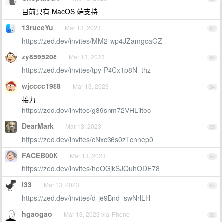
目前只有 MacOS 端支持
13ruceYu
Mar 13, 2023
62
https://zed.dev/invites/MM2-wp4JZamgcaGZ
zy8595208
Mar 13, 2023
63
https://zed.dev/invites/tpy-P4Cx1p8N_thz
wjcccc1988
Mar 13, 2023
64
接力
https://zed.dev/invites/g89snm72VHLiltec
DearMark
Mar 13, 2023
65
https://zed.dev/invites/cNxc36s0zTcnnep0
FACEB00K
Mar 13, 2023
66
https://zed.dev/invites/heOGjkSJQuhODE78
i33
Mar 13, 2023
67
https://zed.dev/invites/d-je9Bnd_swNrlLH
hgaogao
Mar 13, 2023 via iPhone
68