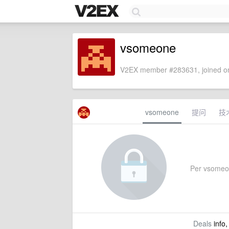
vsomeone
V2EX member #283631, joined on
vsomeone
提问
技
Per vsomeone
Deals
info,