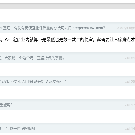
i 直连，有没有更便宜也保质量的办法可以用 deepseek-v4-flash？
3 days ag
商业化，API 定价业内就算不是最低也是数一数二的便宜，起码要让人家赚点才
一天，大家说一个这个月一直坚持做的事情。
Jul 3
全与攻防业务的 AI 中转站来给 V 友发福利了
Jul 2
 会重置吗？
Jul 1
ent 加广告似乎也没啥影响
Jul 1