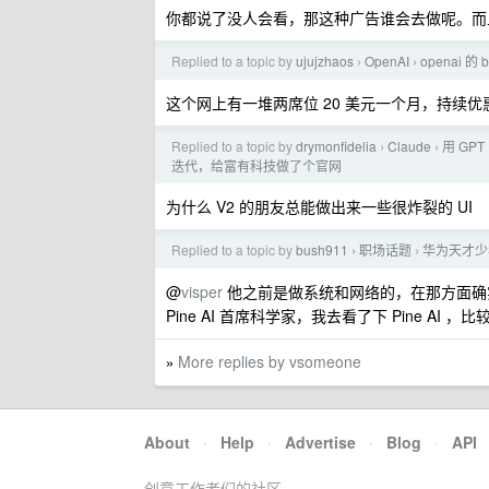
你都说了没人会看，那这种广告谁会去做呢。而且 
Replied to a topic by
ujujzhaos
OpenAI
openai 的
›
›
这个网上有一堆两席位 20 美元一个月，持续优惠
Replied to a topic by
drymonfidelia
Claude
用 GPT 
›
›
迭代，给富有科技做了个官网
为什么 V2 的朋友总能做出来一些很炸裂的 UI
Replied to a topic by
bush911
职场话题
华为天才少
›
›
@
visper
他之前是做系统和网络的，在那方面确实
Pine AI 首席科学家，我去看了下 Pine AI ，
More replies by vsomeone
»
About
·
Help
·
Advertise
·
Blog
·
API
创意工作者们的社区