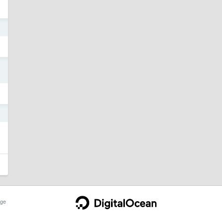
4
3
8
ge