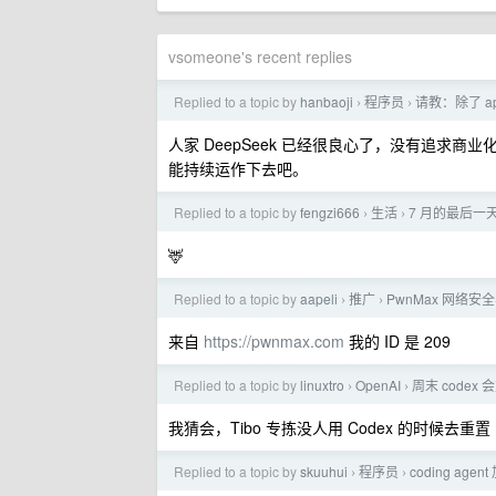
vsomeone's recent replies
Replied to a topic by
hanbaoji
程序员
请教：除了 ap
›
›
人家 DeepSeek 已经很良心了，没有追求
能持续运作下去吧。
Replied to a topic by
fengzi666
生活
7 月的最后
›
›
🦌
Replied to a topic by
aapeli
推广
PwnMax 网络安
›
›
来自
https://pwnmax.com
我的 ID 是 209
Replied to a topic by
linuxtro
OpenAI
周末 codex
›
›
我猜会，Tibo 专拣没人用 Codex 的时候去重置
Replied to a topic by
skuuhui
程序员
coding ag
›
›