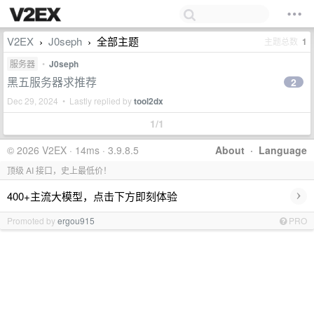
V2EX
J0seph
全部主题
主题总数
1
›
›
服务器
•
J0seph
黑五服务器求推荐
2
Dec 29, 2024 • Lastly replied by
tool2dx
1/1
© 2026 V2EX · 14ms · 3.9.8.5
About
·
Language
顶级 AI 接口，史上最低价！
›
400+主流大模型，点击下方即刻体验
Promoted by
ergou915
PRO