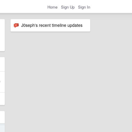
Home
Sign Up
Sign In
J0seph's recent timeline updates
5