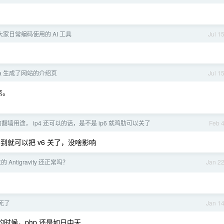
家日常编码使用的 AI 工具
Jul 1
Terra 生成了网站的介绍页
Jul 1
点。
翻墙用途， ip4 还可以的话，是不是 ip6 就鸡肋可以关了
Feb 
个用不到就可以把 v6 关了，没啥影响
的 Antigravity 还正常吗？
Jan 2
死了
Jan 1
的时候，php 还是如日中天