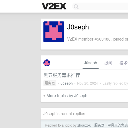
J0seph
V2EX member #563486, joined on
J0seph
提问
技术
黑五服务器求推荐
服务器
•
J0seph
•
Nov 20, 2024
• Lastly replied b
More topics by J0seph
»
J0seph's recent replies
Replied to a topic by
zhouzoki
服务器
甲骨文的免费
›
›