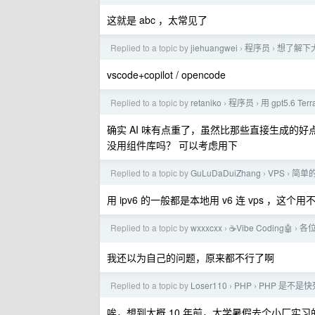
这就是 abc ，太常见了
Replied to a topic by
jiehuangwei
程序员
想了解下大
›
›
vscode+copilot / opencode
Replied to a topic by
retaniko
程序员
用 gpt5.6 
›
›
确实 AI 味有点重了，虽然比那些直接生成的好
没用组件库吗？ 可以考虑用下
Replied to a topic by
GuLuDaDuiZhang
VPS
简单的
›
›
用 ipv6 的一般都是本地用 v6 连 vps ，这
Replied to a topic by
wxxxcxx
☕Vibe Coding🤖
各位
›
›
我还以为自己的问题，原来都不行了啊
Replied to a topic by
Loser110
PHP
PHP 是不是快
›
›
唉，想到大概 10 年前，大学暑假去个小厂实习