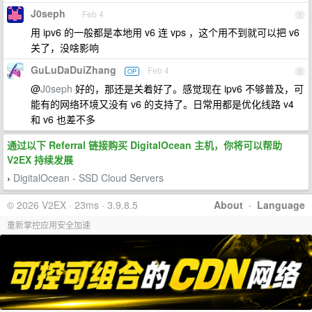
J0seph
Feb 4
1
用 ipv6 的一般都是本地用 v6 连 vps ，这个用不到就可以把 v6
关了，没啥影响
GuLuDaDuiZhang
Feb 4
OP
2
@
J0seph
好的，那还是关着好了。感觉现在 ipv6 不够普及，可
能有的网络环境又没有 v6 的支持了。日常用都是优化线路 v4
和 v6 也差不多
通过以下 Referral 链接购买 DigitalOcean 主机，你将可以帮助
V2EX 持续发展
DigitalOcean - SSD Cloud Servers
›
© 2026 V2EX · 23ms · 3.9.8.5
About
·
Language
重新掌控应用安全加速