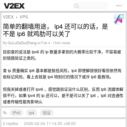
V2EX
VPS
›
简单的翻墙用途， ip4 还可以的话，是
不是 ip6 就鸡肋可以关了
By
GuLuDaDuiZhang
at Feb 4 · 1543 views
目前查的说法是 ipv6 的 ip 数量多拿到的大概率比较干净，不容易被
封锁跳验证之类的。
查 ip 质量确实 ip6 基本都是极低风险，ip4 即使解锁很好看但依然有
些标记风险，看上去就是 ip4 特别烂的情况下或许 ip6 能救场。
但我关掉或者打开 ipv6 ，感觉跳验证没什么区别，反而 ip6 流媒体解
锁不行，如果 ipv4 的 ip 还可以，是不是可以关了 ip6 ，ip6 对连通性
或者传输性能有影响么
IPv6
ip4
验证
2 replies
•
2026-02-04 11:14:35 +08:00