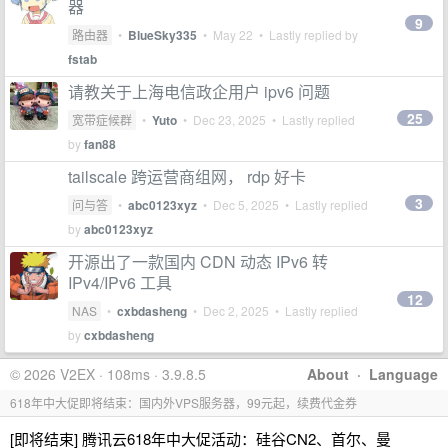
器
9
路由器
•
BlueSky335
•
May 22
• Lastly replied by
fstab
请教关于上海电信政企用户 ipv6 问题
25
宽带症候群
•
Yuto
•
Dec 23, 2025
• Lastly replied
by
fan88
tailscale 跨运营商组网， rdp 好卡
3
问与答
•
abc0123xyz
•
Dec 5, 2025
• Lastly replied
by
abc0123xyz
开源出了一款国内 CDN 动态 IPv6 转
IPv4/IPv6 工具
12
NAS
•
cxbdasheng
•
Dec 2, 2025
• Lastly replied
by
cxbdasheng
© 2026 V2EX · 108ms · 3.9.8.5
About
·
Language
618年中大促即将结束：国内外VPS服务器，99元起，续费代金券
[即将结束] 腾讯云618年中大促活动：硅谷CN2、首尔、曼