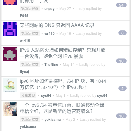
们都用上了没
54
宽带症候群
•
unpay
•
May 27
• Lastly replied by
P945
某些网站的 DNS 只返回 AAAA 记录
8
宽带症候群
•
wr410
•
May 16
• Lastly replied by
wr410
IPv6 入站防火墙如何精细控制？只想开放
一台设备，避免全网 IPv6 暴露
10
宽带症候群
•
TheNine
•
May 14
• Lastly replied by
flynaj
ipv6 地址如何豪横吗，/64 IP 块，有 1844
万亿亿（1.8×10¹⁹）个 IPv6 地址
4
分享发现
•
sys64
•
May 1
• Lastly replied by
sys64
一个 ipv6 /64 被电信屏蔽，联通移动全绿
电信全红，这是新型的运营商墙么？
10
宽带症候群
•
yokisama
•
May 2
• Lastly replied by
yokisama