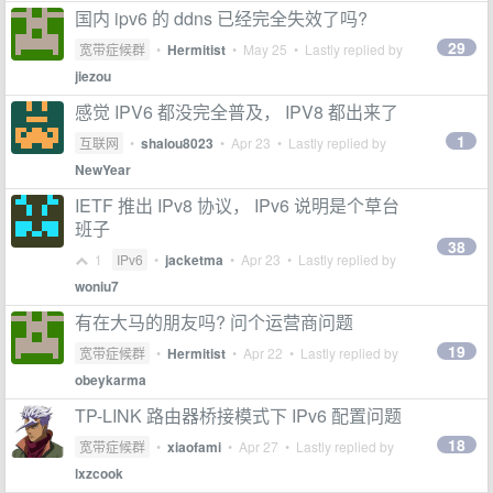
国内 ipv6 的 ddns 已经完全失效了吗?
29
宽带症候群
•
Hermitist
•
May 25
• Lastly replied by
jiezou
感觉 IPV6 都没完全普及， IPV8 都出来了
1
互联网
•
shalou8023
•
Apr 23
• Lastly replied by
NewYear
IETF 推出 IPv8 协议， IPv6 说明是个草台
班子
38
1
IPv6
•
jacketma
•
Apr 23
• Lastly replied by
woniu7
有在大马的朋友吗? 问个运营商问题
19
宽带症候群
•
Hermitist
•
Apr 22
• Lastly replied by
obeykarma
TP-LINK 路由器桥接模式下 IPv6 配置问题
18
宽带症候群
•
xiaofami
•
Apr 27
• Lastly replied by
lxzcook