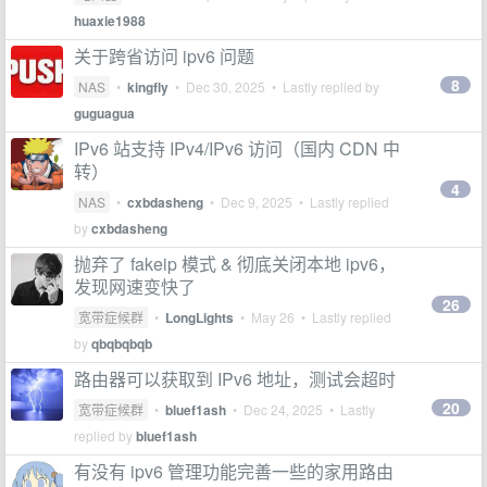
huaxie1988
关于跨省访问 ipv6 问题
8
NAS
•
kingfly
•
Dec 30, 2025
• Lastly replied by
guguagua
IPv6 站支持 IPv4/IPv6 访问（国内 CDN 中
转）
4
NAS
•
cxbdasheng
•
Dec 9, 2025
• Lastly replied
by
cxbdasheng
抛弃了 fakeip 模式 & 彻底关闭本地 ipv6，
发现网速变快了
26
宽带症候群
•
LongLights
•
May 26
• Lastly replied
by
qbqbqbqb
路由器可以获取到 IPv6 地址，测试会超时
20
宽带症候群
•
bluef1ash
•
Dec 24, 2025
• Lastly
replied by
bluef1ash
有没有 ipv6 管理功能完善一些的家用路由