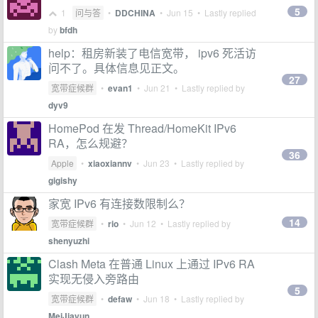
5
1
问与答
•
DDCHINA
•
Jun 15
• Lastly replied
by
bfdh
help：租房新装了电信宽带， ipv6 死活访
问不了。具体信息见正文。
27
宽带症候群
•
evan1
•
Jun 21
• Lastly replied by
dyv9
HomePod 在发 Thread/HomeKit IPv6
RA，怎么规避？
36
Apple
•
xiaoxiannv
•
Jun 23
• Lastly replied by
gigishy
家宽 IPv6 有连接数限制么？
14
宽带症候群
•
rio
•
Jun 12
• Lastly replied by
shenyuzhi
Clash Meta 在普通 Linux 上通过 IPv6 RA
实现无侵入旁路由
5
宽带症候群
•
defaw
•
Jun 18
• Lastly replied by
MeiJiayun