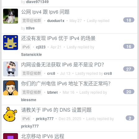
by
diave971349
公网 ipv4 跟 ipv6 问题
18
宽带症候群
•
duoduo1x
•
May 27
• Lastly replied
by
ttlive
还没有发现 IPv6 优于 IPv4 的场景
16
IPv6
•
cj323
•
Apr 21
• Lastly replied by
Satansickle
内网设备无法获取 IPv6 是不是没 PD？
27
宽带症候群
•
crc8
•
Jul 13
• Lastly replied by
crc8
你们的广州电信 IPv6 地址下发还正常吗？
20
宽带症候群
•
lzbnet
•
Mar 16
• Lastly replied by
blessme
请教关于 IPv6 的 DNS 设置问题
2
IPv6
•
pricky777
•
Dec 25, 2025
• Lastly replied by
pricky777
北京移动 IPV6 远程