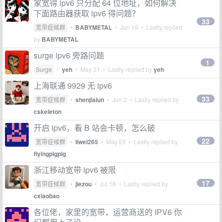
家宽得 ipv6 只分配 64 位地址，如何解决
下面路由器获取 ipv6 得问题？
33
宽带症候群
•
BABYMETAL
•
Jun 16
• Lastly replied
by
BABYMETAL
surge ipv6 旁路问题
1
Surge
•
yeh
•
May 31
• Lastly replied by
yeh
上海联通 9929 无 ipv6
33
宽带症候群
•
shenjialun
•
Jun 2
• Lastly replied by
cskeleton
开启 ipv6，看 B 站会卡顿，怎么破
22
宽带症候群
•
liwei265
•
May 29
• Lastly replied by
flyingpigpig
浙江移动宽带 ipv6 被限
17
宽带症候群
•
jiezou
•
Jul 18
• Lastly replied by
cxiaobao
各位佬，家里的宽带，运营商送的 IPV6 你