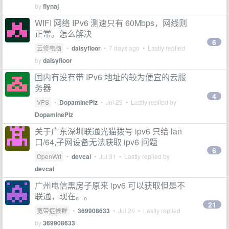
by
flynaj
WIFI 网络 IPv6 测速只有 60Mbps，网线则
正常。怎么解决
6
云修电脑
•
daisyfloor
•
7 days ago
• Lastly replied
by
daisyfloor
国内有没有带 IPv6 地址的较为便宜的云服
务器
4
VPS
•
DopaminePlz
•
Jul 29
• Lastly replied by
DopaminePlz
关于广东深圳联通光猫拨号 ipv6 只给 lan
口/64,子网设备无法获取 ipv6 问题
6
OpenWrt
•
devcai
•
Jul 31
• Lastly replied by
devcai
广州电信黑房子原来 ipv6 可以获取但是不
联通，现在。。
21
宽带症候群
•
369908633
•
Jul 26
• Lastly replied
by
369908633