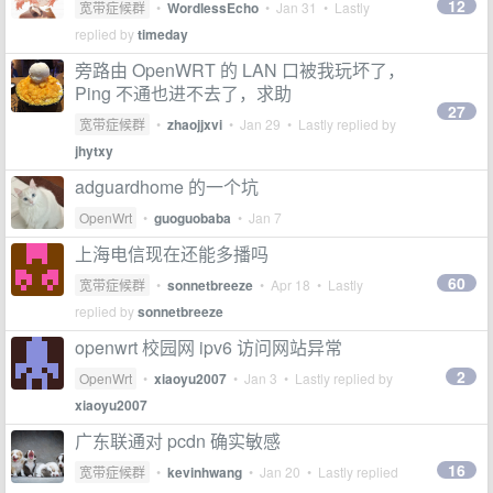
12
宽带症候群
•
WordlessEcho
•
Jan 31
• Lastly
replied by
timeday
旁路由 OpenWRT 的 LAN 口被我玩坏了，
Ping 不通也进不去了，求助
27
宽带症候群
•
zhaojjxvi
•
Jan 29
• Lastly replied by
jhytxy
adguardhome 的一个坑
OpenWrt
•
guoguobaba
•
Jan 7
上海电信现在还能多播吗
60
宽带症候群
•
sonnetbreeze
•
Apr 18
• Lastly
replied by
sonnetbreeze
openwrt 校园网 ipv6 访问网站异常
2
OpenWrt
•
xiaoyu2007
•
Jan 3
• Lastly replied by
xiaoyu2007
广东联通对 pcdn 确实敏感
16
宽带症候群
•
kevinhwang
•
Jan 20
• Lastly replied