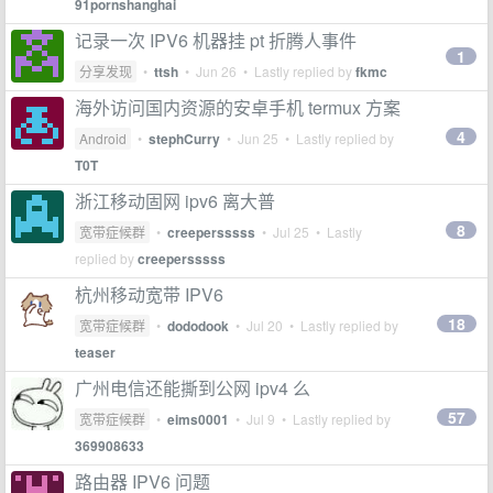
91pornshanghai
记录一次 IPV6 机器挂 pt 折腾人事件
1
分享发现
•
ttsh
•
Jun 26
• Lastly replied by
fkmc
海外访问国内资源的安卓手机 termux 方案
4
Android
•
stephCurry
•
Jun 25
• Lastly replied by
T0T
浙江移动固网 ipv6 离大普
8
宽带症候群
•
creepersssss
•
Jul 25
• Lastly
replied by
creepersssss
杭州移动宽带 IPV6
18
宽带症候群
•
dododook
•
Jul 20
• Lastly replied by
teaser
广州电信还能撕到公网 ipv4 么
57
宽带症候群
•
eims0001
•
Jul 9
• Lastly replied by
369908633
路由器 IPV6 问题