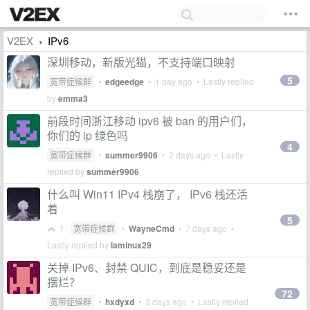
V2EX
IPv6
›
深圳移动，新版光猫，不支持端口映射
5
宽带症候群
•
edgeedge
•
1 day ago
• Lastly replied
by
emma3
前段时间浙江移动 ipv6 被 ban 的用户们，
你们的 ip 绿色吗
4
宽带症候群
•
summer9906
•
2 days ago
• Lastly
replied by
summer9906
什么叫 Win11 IPv4 栈崩了， IPv6 栈还活
着
5
1
宽带症候群
•
WayneCmd
•
7 days ago
•
Lastly replied by
laminux29
关掉 IPv6、封禁 QUIC，到底是稳妥还是
摆烂？
72
宽带症候群
•
hxdyxd
•
3 days ago
• Lastly replied