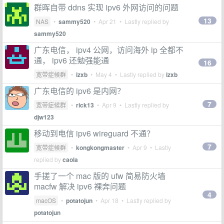
群晖自带 ddns 实现 ipv6 外网访问的问题
13
NAS
•
sammy520
•
Apr 21
• Lastly replied by
sammy520
广东电信， ipv4 公网，访问海外 ip 全都不
通， ipv6 还勉强能通
16
宽带症候群
•
izxb
•
May 4
• Lastly replied by
izxb
广东电信的 ipv6 是内网？
7
宽带症候群
•
rick13
•
Apr 9
• Lastly replied by
djw123
移动到电信 ipv6 wireguard 不通？
7
宽带症候群
•
kongkongmaster
•
Apr 9
• Lastly
replied by
caola
手搓了一个 mac 版的 ufw 简易防火墙
macfw 解决 ipv6 裸奔问题
4
macOS
•
potatojun
•
Apr 18
• Lastly replied by
potatojun