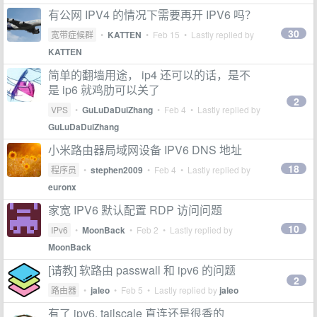
有公网 IPV4 的情况下需要再开 IPV6 吗？
30
宽带症候群
•
KATTEN
•
Feb 15
• Lastly replied by
KATTEN
简单的翻墙用途， ip4 还可以的话，是不
是 ip6 就鸡肋可以关了
2
VPS
•
GuLuDaDuiZhang
•
Feb 4
• Lastly replied by
GuLuDaDuiZhang
小米路由器局域网设备 IPV6 DNS 地址
18
程序员
•
stephen2009
•
Feb 4
• Lastly replied by
euronx
家宽 IPV6 默认配置 RDP 访问问题
10
IPv6
•
MoonBack
•
Feb 2
• Lastly replied by
MoonBack
[请教] 软路由 passwall 和 ipv6 的问题
2
路由器
•
jaleo
•
Feb 5
• Lastly replied by
jaleo
有了 ipv6, tailscale 直连还是很香的