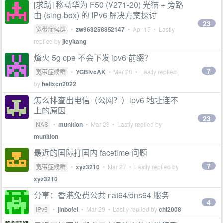
[求助] 移动华为 F50 (V271-20) 光猫 + 旁路
由 (sing-box) 的 IPv6 解决方案探讨
23
宽带症候群
•
zw963258852147
•
Apr 15
• Lastly
replied by
jieyitang
烽火 5g cpe 不会下发 ipv6 前缀？
7
宽带症候群
•
YGBlvcAK
•
Mar 28
• Lastly replied
by
helixcn2022
怎么排查出电信（公网？）ipv6 地址连不
上的原因
23
NAS
•
munition
•
Mar 29
• Lastly replied by
munition
最近的国际打国内 facetime 问题
7
宽带症候群
•
xyz3210
•
Mar 27
• Lastly replied by
xyz3210
分享：香港免费公共 nat64/dns64 服务
4
IPv6
•
jinbofei
•
Mar 29
• Lastly replied by
chl2008