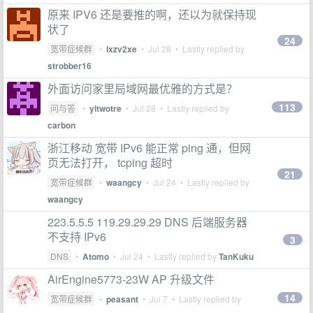
原来 IPV6 还是要推的啊，还以为就保持现
状了
24
宽带症候群
•
lxzv2xe
•
Jul 28
• Lastly replied by
strobber16
外面访问家里局域网最优雅的方式是？
113
问与答
•
yitwotre
•
Jul 28
• Lastly replied by
carbon
浙江移动 宽带 IPv6 能正常 ping 通，但网
页无法打开， tcping 超时
21
宽带症候群
•
waangcy
•
Jul 24
• Lastly replied by
waangcy
223.5.5.5 119.29.29.29 DNS 后端服务器
不支持 IPv6
3
DNS
•
Atomo
•
Jul 24
• Lastly replied by
TanKuku
AirEngine5773-23W AP 升级文件
14
宽带症候群
•
peasant
•
Jul 7
• Lastly replied by