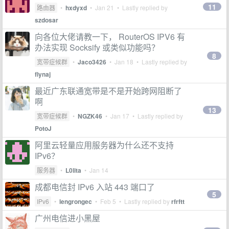
11
路由器
•
hxdyxd
•
Jan 21
• Lastly replied by
szdosar
向各位大佬请教一下， RouterOS IPV6 有
办法实现 Socksify 或类似功能吗？
8
宽带症候群
•
Jaco3426
•
Jan 18
• Lastly replied by
flynaj
最近广东联通宽带是不是开始跨网阻断了
啊
13
宽带症候群
•
NGZK46
•
Jan 17
• Lastly replied by
PotoJ
阿里云轻量应用服务器为什么还不支持
IPv6？
服务器
•
L0lita
•
Jan 14
成都电信封 IPv6 入站 443 端口了
5
IPv6
•
lengrongec
•
Feb 5
• Lastly replied by
rfrftt
广州电信进小黑屋