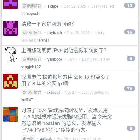
13
宽带症候群
•
skape
•
Dec 29, 2025
• Lastly replied
by
vopsoft
请教一下家庭网络问题？
16
宽带症候群
•
mylofsh
•
Dec 28, 2025
• Lastly
replied by
flynaj
上海移动家宽 IPv6 最近被限制访问了？
6
宽带症候群
•
yanbook
•
Jan 7
• Lastly replied by
fengjch127
深圳电信 被迫换地方住 公网 ip 也要没了
用了 8 年的公网 ip 啊
78
宽带症候群
•
lxhreal
•
Mar 24
• Lastly replied by
iyd747
习惯了 ipv4 管理局域网设备，发现只用
ipv6 地址根本没法优雅的使用，当今天突
然意识到 host.lan 的意义，发现输入
9
IPV4/IPV6 地址是傻傻的行为。
路由器
•
axiauk
•
Apr 29
• Lastly replied by