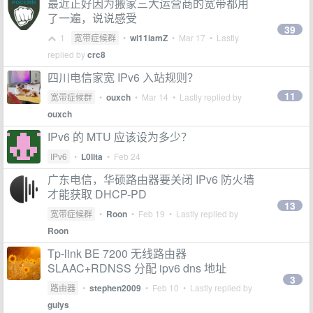
最近正好因为搬家三大运营商的宽带都用
了一遍，说说感受
39
1
宽带症候群
•
wi11iamZ
•
Mar 17
• Lastly
replied by
crc8
四川电信家宽 IPv6 入站规则？
11
宽带症候群
•
ouxch
•
Mar 14
• Lastly replied by
ouxch
IPv6 的 MTU 应该设为多少？
IPv6
•
L0lita
•
Feb 24
广东电信，华硕路由器要关闭 IPv6 防火墙
才能获取 DHCP-PD
13
宽带症候群
•
Roon
•
Feb 19
• Lastly replied by
Roon
Tp-link BE 7200 无线路由器
SLAAC+RDNSS 分配 ipv6 dns 地址
3
路由器
•
stephen2009
•
Feb 10
• Lastly replied by
guiys