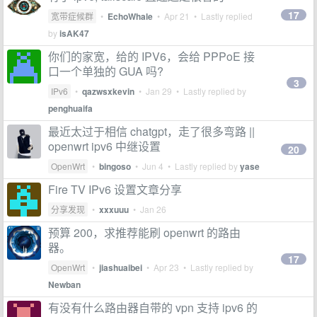
17
宽带症候群
•
EchoWhale
•
Apr 21
• Lastly replied
by
isAK47
你们的家宽，给的 IPV6，会给 PPPoE 接
口一个单独的 GUA 吗?
3
IPv6
•
qazwsxkevin
•
Jan 29
• Lastly replied by
penghuaifa
最近太过于相信 chatgpt，走了很多弯路 ||
openwrt ipv6 中继设置
20
OpenWrt
•
bingoso
•
Jun 4
• Lastly replied by
yase
Fire TV IPv6 设置文章分享
分享发现
•
xxxuuu
•
Jan 26
预算 200，求推荐能刷 openwrt 的路由
器。
17
OpenWrt
•
jiashuaibei
•
Apr 23
• Lastly replied by
Newban
有没有什么路由器自带的 vpn 支持 ipv6 的