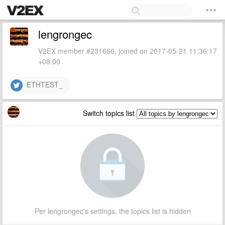
lengrongec
V2EX member #231666, joined on 2017-05-21 11:36:17
+08:00
ETHTEST_
Switch topics list
Per lengrongec's settings, the topics list is hidden