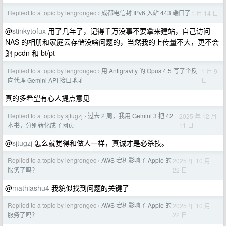
Replied to a topic by lengrongec
成都电信封 IPv6 入站 443 端口了
1 月 14 日
›
@
stinkytofux
用了几年了，记得千万没事不要拿来建站，自己访问
NAS 的相册和家庭云存储没啥问题的，当然我的上传量不大，更不会
跑 pcdn 和 bt/pt
Replied to a topic by lengrongec
用 Antigravity 的 Opus 4.5 写了个反
1 月 9
›
日
向代理 Gemini API 接口地址
真的多希望有心人提点意见
Replied to a topic by sjtugzj
过去 2 周，我用 Gemini 3 把 42
2025 年 12 月
›
11 日
本书，分别转化成了网页
@
sjtugzj
怎么就觉得和做人一样，真诚才是必杀技。
Replied to a topic by lengrongec
AWS 宕机影响了 Apple 的
2025 年 10 月
›
22 日
服务了吗？
@
mathiashu4
我貌似找到问题的关键了
Replied to a topic by lengrongec
AWS 宕机影响了 Apple 的
2025 年 10 月
›
22 日
服务了吗？