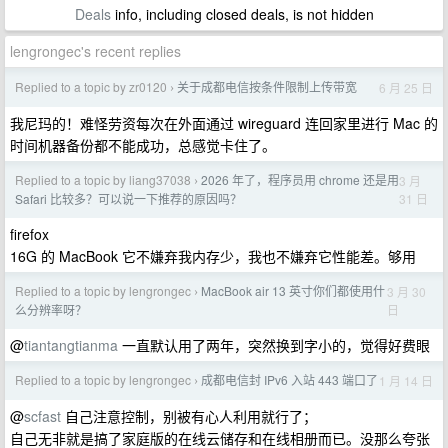
Deals
info, including closed deals, is not hidden
lengrongec's recent replies
Replied to a topic by zr0120
关于成都电信按条件限制上传带宽
6 月 25 日
›
我尼玛的！难怪劳资每次在外面通过 wireguard 连回家里进行 Mac 的
时间机器备份都不能成功，总感觉卡住了。
Replied to a topic by liang37038
2026 年了，程序员用 chrome 还是用
3 月
›
31 日
Safari 比较多？可以说一下推荐的原因吗？
firefox
16G 的 MacBook 它不嫌弃我内存少，我也不嫌弃它性能差。够用
Replied to a topic by lengrongec
MacBook air 13 英寸你们都使用什
3 月 30
›
日
么分辨率呀？
@
tiantangtianma
一直默认用了两年，突然换到字小的，觉得好费眼
Replied to a topic by lengrongec
成都电信封 IPv6 入站 443 端口了
1 月 14 日
›
@
scfast
自己注意控制，别被有心人利用就行了；
自己无非就是搞了家庭版的在线云储存和在线相册而已。没那么夸张