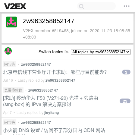
zw963258852147
V2EX member #519468, joined on 2020-11-23 18:08:55
+08:00
Switch topics list
问与答
•
zw963258852147
北京电信线下营业厅开卡求助：哪些厅目前能办？
3
Jul 16 • Lastly replied by
zw963258852147
宽带症候群
•
zw963258852147
[求助] 移动华为 F50 (V271-20) 光猫 + 旁路由
23
(sing-box) 的 IPv6 解决方案探讨
Apr 7 • Lastly replied by
jieyitang
问与答
•
zw963258852147
小火箭 DNS 设置 / 访问不了部分国内 CDN 网站