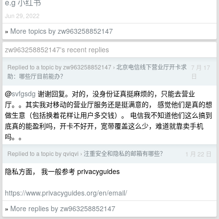
e.g 小红书
Jun 29, 2022
More topics by zw963258852147
»
zw963258852147's recent replies
Replied to a topic by zw963258852147
北京电信线下营业厅开卡求
7 月 17
›
日
助：哪些厅目前能办？
@
svfgsdg
谢谢回复。对的，没身份证真挺麻烦的，只能去营业
厅。。其实我对移动的营业厅服务还是挺满意的， 感觉他们是真的想
做生意（包括换着花样让用户多交钱）。 电信我不知道他们这么搞到
底真的能盈利吗，开卡不好开，宽带覆盖这么少，难道就靠卖手机
吗。。
Replied to a topic by qviqvi
注重安全和隐私的邮箱有哪些？
1 月 22 日
›
隐私方面， 我一般参考 privacyguides
https://www.privacyguides.org/en/email/
More replies by zw963258852147
»