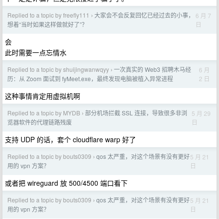
Replied to a topic by freefly111
大家会不会反复回忆已经过去的小事，
6 月 7
›
日
想着“当时如果这样做就好了”？
会
此时需要一点忘情水
Replied to a topic by shuijingwanwqyy
一次真实的 Web3 招聘木马经
6 月
›
2 日
历：从 Zoom 面试到 fyMeet.exe，最终发现电脑被植入异常进程
这种事情肯定用虚拟机啊
Replied to a topic by MYDB
部分机场拦截 SSL 连接，导致很多非浏
5 月 29
›
日
览器软件的代理链路残废
支持 UDP 的话，套个 cloudflare warp 好了
Replied to a topic by bouts0309
qos 太严重，对这个场景有没有更好
5 月 21
›
日
用的 vpn 方案？
或者把 wireguard 放 500/4500 端口看下
Replied to a topic by bouts0309
qos 太严重，对这个场景有没有更好
5 月 21
›
日
用的 vpn 方案？